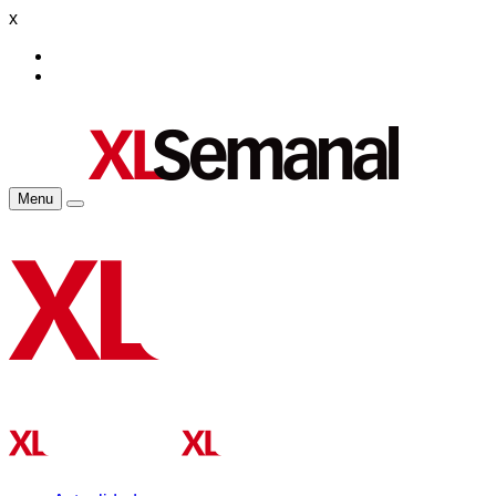
x
Menu