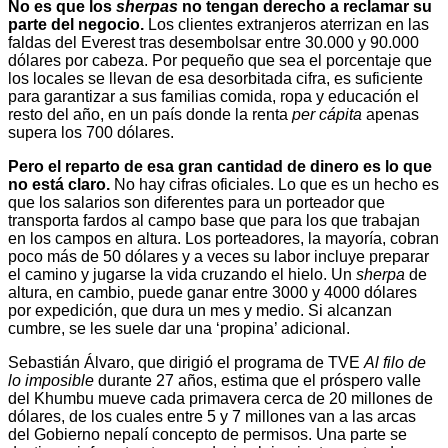
No es que los
sherpas
no tengan derecho a reclamar su
parte del negocio.
Los clientes extranjeros aterrizan en las
faldas del Everest tras desembolsar entre 30.000 y 90.000
dólares por cabeza. Por pequeño que sea el porcentaje que
los locales se llevan de esa desorbitada cifra, es suficiente
para garantizar a sus familias comida, ropa y educación el
resto del año, en un país donde la renta
per cápita
apenas
supera los 700 dólares.
Pero el reparto de esa gran cantidad de dinero es lo que
no está claro.
No hay cifras oficiales. Lo que es un hecho es
que los salarios son diferentes para un porteador que
transporta fardos al campo base que para los que trabajan
en los campos en altura. Los porteadores, la mayoría, cobran
poco más de 50 dólares y a veces su labor incluye preparar
el camino y jugarse la vida cruzando el hielo. Un
sherpa
de
altura, en cambio, puede ganar entre 3000 y 4000 dólares
por expedición, que dura un mes y medio. Si alcanzan
cumbre, se les suele dar una ‘propina’ adicional.
Sebastián Álvaro, que dirigió el programa de TVE
Al filo de
lo imposible
durante 27 años, estima que el próspero valle
del Khumbu mueve cada primavera cerca de 20 millones de
dólares, de los cuales entre 5 y 7 millones van a las arcas
del Gobierno nepalí concepto de permisos. Una parte se