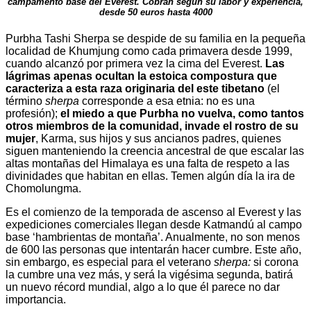
campamento base del Everest. Cobran según su labor y experiencia,
desde 50 euros hasta 4000
Purbha Tashi Sherpa se despide de su familia en la pequeña
localidad de Khumjung como cada primavera desde 1999,
cuando alcanzó por primera vez la cima del Everest.
Las
lágrimas apenas ocultan la estoica compostura que
caracteriza a esta raza originaria del este tibetano
(el
término
sherpa
corresponde a esa etnia: no es una
profesión);
el miedo a que Purbha no vuelva, como tantos
otros miembros de la comunidad, invade el rostro de su
mujer
, Karma, sus hijos y sus ancianos padres, quienes
siguen manteniendo la creencia ancestral de que escalar las
altas montañas del Himalaya es una falta de respeto a las
divinidades que habitan en ellas. Temen algún día la ira de
Chomolungma.
Es el comienzo de la temporada de ascenso al Everest y las
expediciones comerciales llegan desde Katmandú al campo
base ‘hambrientas de montaña’. Anualmente, no son menos
de 600 las personas que intentarán hacer cumbre. Este año,
sin embargo, es especial para el veterano
sherpa:
si corona
la cumbre una vez más, y será la vigésima segunda, batirá
un nuevo récord mundial, algo a lo que él parece no dar
importancia.