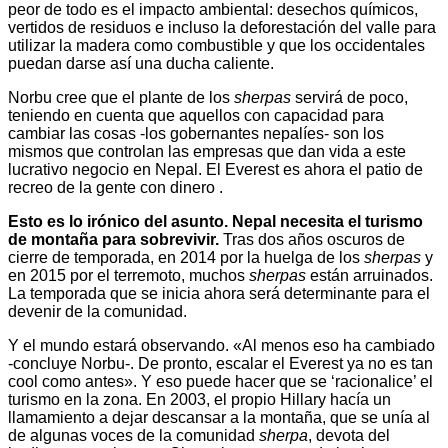
peor de todo es el impacto ambiental: desechos químicos,
vertidos de residuos e incluso la deforestación del valle para
utilizar la madera como combustible y que los occidentales
puedan darse así una ducha caliente.
Norbu cree que el plante de los
sherpas
servirá de poco,
teniendo en cuenta que aquellos con capacidad para
cambiar las cosas -los gobernantes nepalíes- son los
mismos que controlan las empresas que dan vida a este
lucrativo negocio en Nepal. El Everest es ahora el patio de
recreo de la gente con dinero .
Esto es lo irónico del asunto. Nepal necesita el turismo
de montaña para sobrevivir.
Tras dos años oscuros de
cierre de temporada, en 2014 por la huelga de los
sherpas
y
en 2015 por el terremoto, muchos
sherpas
están arruinados.
La temporada que se inicia ahora será determinante para el
devenir de la comunidad.
Y el mundo estará observando. «Al menos eso ha cambiado
-concluye Norbu-. De pronto, escalar el Everest ya no es tan
cool como antes». Y eso puede hacer que se ‘racionalice’ el
turismo en la zona. En 2003, el propio Hillary hacía un
llamamiento a dejar descansar a la montaña, que se unía al
de algunas voces de la comunidad
sherpa
, devota del