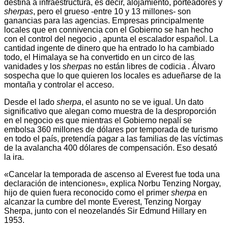
destina a infraestructura, es decir, alojamiento, porteadores y
sherpas
, pero el grueso -entre 10 y 13 millones- son
ganancias para las agencias. Empresas principalmente
locales que en connivencia con el Gobierno se han hecho
con el control del negocio , apunta el escalador español. La
cantidad ingente de dinero que ha entrado lo ha cambiado
todo, el Himalaya se ha convertido en un circo de las
vanidades y los
sherpas
no están libres de codicia . Álvaro
sospecha que lo que quieren los locales es adueñarse de la
montaña y controlar el acceso.
Desde el lado
sherpa
, el asunto no se ve igual. Un dato
significativo que alegan como muestra de la desproporción
en el negocio es que mientras el Gobierno nepalí se
embolsa 360 millones de dólares por temporada de turismo
en todo el país, pretendía pagar a las familias de las víctimas
de la avalancha 400 dólares de compensación. Eso desató
la ira.
«Cancelar la temporada de ascenso al Everest fue toda una
declaración de intenciones», explica Norbu Tenzing Norgay,
hijo de quien fuera reconocido como el primer
sherpa
en
alcanzar la cumbre del monte Everest, Tenzing Norgay
Sherpa, junto con el neozelandés Sir Edmund Hillary en
1953.