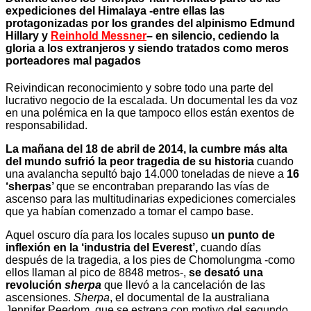
expediciones del Himalaya -entre ellas las
protagonizadas por los grandes del alpinismo Edmund
Hillary y
Reinhold Messner
– en silencio, cediendo la
gloria a los extranjeros y siendo tratados como meros
porteadores mal pagados
Reivindican reconocimiento y sobre todo una parte del
lucrativo negocio de la escalada. Un documental les da voz
en una polémica en la que tampoco ellos están exentos de
responsabilidad.
La mañana del 18 de abril de 2014, la cumbre más alta
del mundo sufrió la peor tragedia de su historia
cuando
una avalancha sepultó bajo 14.000 toneladas de nieve a
16
‘sherpas’
que se encontraban preparando las vías de
ascenso para las multitudinarias expediciones comerciales
que ya habían comenzado a tomar el campo base.
Aquel oscuro día para los locales supuso
un punto de
inflexión en la ‘industria del Everest’,
cuando días
después de la tragedia, a los pies de Chomolungma -como
ellos llaman al pico de 8848 metros-,
se desató una
revolución
sherpa
que llevó a la cancelación de las
ascensiones.
Sherpa
, el documental de la australiana
Jennifer Peedom, que se estrena con motivo del segundo