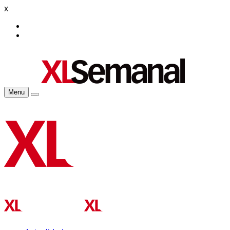
x
Menu