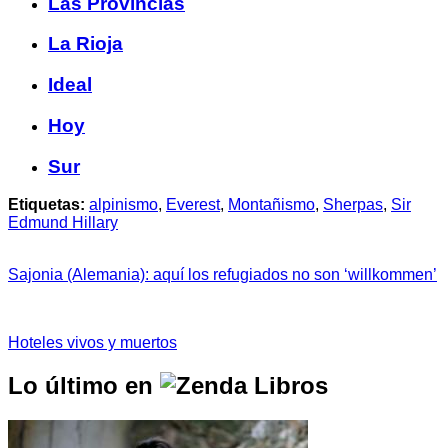
Las Provincias
La Rioja
Ideal
Hoy
Sur
Etiquetas:
alpinismo
,
Everest
,
Montañismo
,
Sherpas
,
Sir
Edmund Hillary
Sajonia (Alemania): aquí los refugiados no son ‘willkommen’
Hoteles vivos y muertos
Lo último en