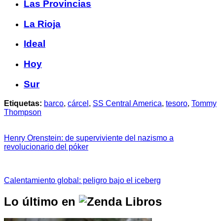
Las Provincias
La Rioja
Ideal
Hoy
Sur
Etiquetas:
barco
,
cárcel
,
SS Central America
,
tesoro
,
Tommy
Thompson
Henry Orenstein: de superviviente del nazismo a
revolucionario del póker
Calentamiento global: peligro bajo el iceberg
Lo último en