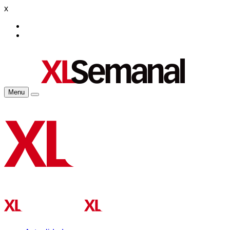
x
Menu