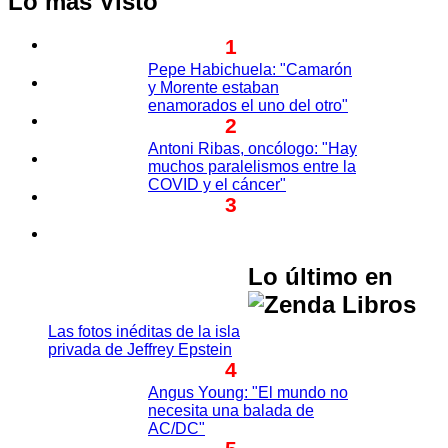
Lo más Visto
1
Pepe Habichuela: "Camarón
y Morente estaban
enamorados el uno del otro"
2
Antoni Ribas, oncólogo: "Hay
muchos paralelismos entre la
COVID y el cáncer"
3
Lo último en
Las fotos inéditas de la isla
privada de Jeffrey Epstein
4
Angus Young: "El mundo no
necesita una balada de
AC/DC"