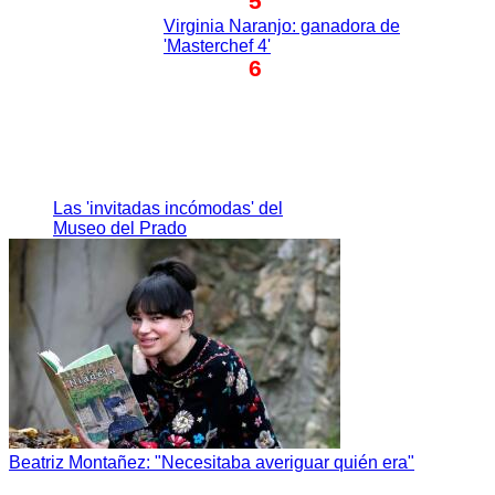
5
Virginia Naranjo: ganadora de
'Masterchef 4'
6
Las 'invitadas incómodas' del
Museo del Prado
Beatriz Montañez: "Necesitaba averiguar quién era"