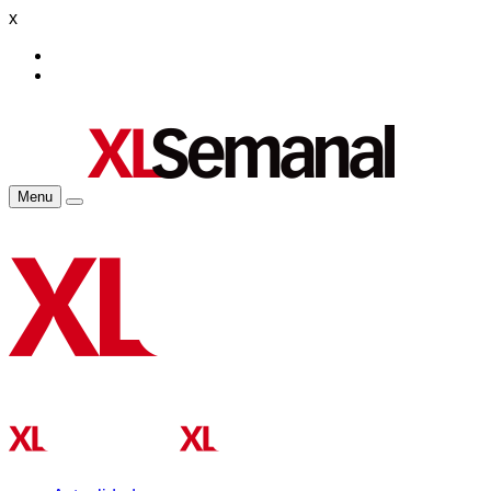
x
Menu