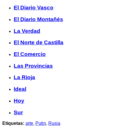
El Diario Vasco
El Diario Montañés
La Verdad
El Norte de Castilla
El Comercio
Las Provincias
La Rioja
Ideal
Hoy
Sur
Etiquetas:
arte
,
Putin
,
Rusia