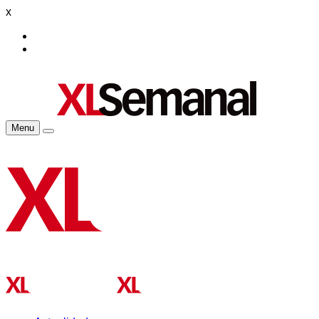
x
Menu