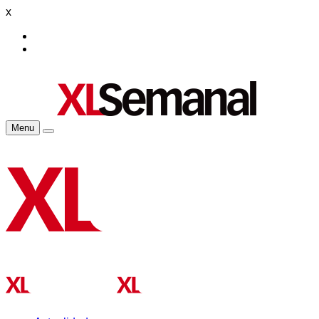
x
Menu