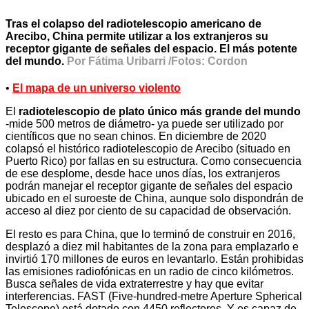
Tras el colapso del radiotelescopio americano de
Arecibo, China permite utilizar a los extranjeros su
receptor gigante de señales del espacio. El más potente
del mundo.
Por Fátima Uribarri /Fotos: Cordon
•
El mapa de un universo violento
El
radiotelescopio de plato único más grande del mundo
-mide 500 metros de diámetro- ya puede ser utilizado por
científicos que no sean chinos. En diciembre de 2020
colapsó el histórico radiotelescopio de Arecibo (situado en
Puerto Rico) por fallas en su estructura. Como consecuencia
de ese desplome, desde hace unos días, los extranjeros
podrán manejar el receptor gigante de señales del espacio
ubicado en el suroeste de China, aunque solo dispondrán de
acceso al diez por ciento de su capacidad de observación.
El resto es para China, que lo terminó de construir en 2016,
desplazó a diez mil habitantes de la zona para emplazarlo e
invirtió 170 millones de euros en levantarlo. Están prohibidas
las emisiones radiofónicas en un radio de cinco kilómetros.
Busca señales de vida extraterrestre y hay que evitar
interferencias. FAST (Five-hundred-metre Aperture Spherical
Telescope) está dotado con 4450 reflectores. Y es capaz de