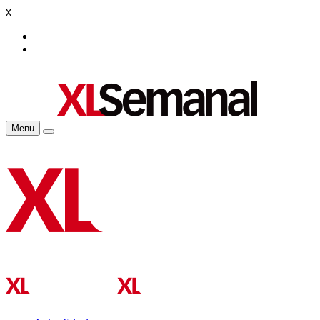
x
Menu