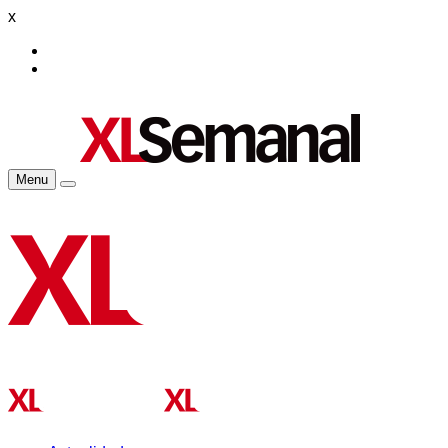
x
Menu