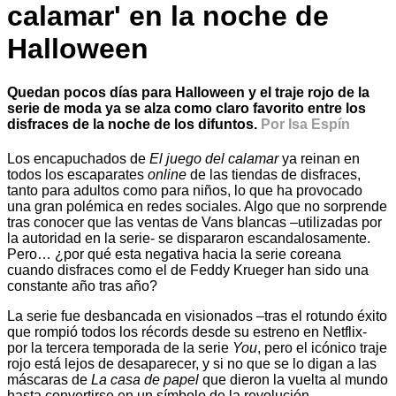
calamar' en la noche de
Halloween
Quedan pocos días para Halloween y el traje rojo de la
serie de moda ya se alza como claro favorito entre los
disfraces de la noche de los difuntos.
Por Isa Espín
Los encapuchados de
El juego del calamar
ya reinan en
todos los escaparates
online
de las tiendas de disfraces,
tanto para adultos como para niños, lo que ha provocado
una gran polémica en redes sociales. Algo que no sorprende
tras conocer que las ventas de Vans blancas –utilizadas por
la autoridad en la serie- se dispararon escandalosamente.
Pero… ¿por qué esta negativa hacia la serie coreana
cuando disfraces como el de Feddy Krueger han sido una
constante año tras año?
La serie fue desbancada en visionados –tras el rotundo éxito
que rompió todos los récords desde su estreno en Netflix-
por la tercera temporada de la serie
You
, pero el icónico traje
rojo está lejos de desaparecer, y si no que se lo digan a las
máscaras de
La casa de papel
que dieron la vuelta al mundo
hasta convertirse en un símbolo de la revolución.