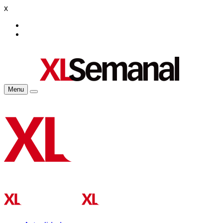
x
Menu