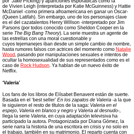
por Jake Picking) y apariciones esporádicas como la
de Vivien Leigh (interpretada por Katie McGuinness) y Hattie
McDaniel -como primera afroamericana en ganar un Oscar-
(Queen Latifah). Sin embargo, uno de los personajes clave
es el del cazatalentos Henry Willson -interpretado por Jim
Parsons (por todos conocido como Sheldon Cooper en la
serie
The Big Bang Theory
). La serie muestra un agente de
las estrellas con una moral cuestionable y
cuyos tejemanejes iban desde un simple cambio de nombre,
hasta rumores falsos con actrices del momento como
Natalie
Wood
, pasando por manipulaciones sexuales e intentos de
ocultar la homosexualidad de sus representados como es el
caso de
Rock Hudson
. Ya hablan de un nuevo éxito de
Netflix.
‘Valeria’
Los fans de los libros de Elísabet Benavent están de suerte.
Basada en el ‘best seller’
En los zapatos de Valeria
-a la que
le siguieron el resto de títulos de la saga:
Valeria en el
espejo
,
Valeria en blanco y negro
y
Valeria al desnudo
-,
llega la serie
Valeria
, en cuya adaptación televisiva ha
participado la autora. Protagonizada por Diana Gómez, la
serie narra la historia de una escritora en crisis y no solo en
el trabajo, también en su matrimonio. El reparto cuenta con