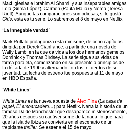
Maxi Iglesias e Ibrahim Al Shami, y sus inseparables amigas
Lola (Silma López), Carmen (Paula Malia) y Nerea (Teresa
Riott). Aunque las comparaciones son odiosas, si te gustó
Girls
, esta es tu serie. Lo sabremos el 8 de mayo en Netflix.
‘La innegable verdad’
Mark Ruffalo protagoniza esta miniserie, de ocho capítulos,
dirigida por Derek Cianfrance, a partir de una novela de
Wally Lamb, en la que da vida a los dos hermanos gemelos
Dominick y Thomas Birdsey. La serie sigue sus vidas de
forma paralela, comenzando en su presente a principios de
la década de 1990 y alternando con los recuerdos de su
juventud. La fecha de estreno fue pospuesta al 11 de mayo
en HBO España.
‘White Lines’
White Lines
es la nueva apuesta de
Álex Pina
(
La casa de
papel, El embarcadero…
) para Netflix. Narra la historia de un
famoso DJ de Manchester que desaparece misteriosamente,
20 años después su cadáver surge de la nada, lo que hará
que la isla de Ibiza se convierta en el escenario de un
trepidante
thriller.
Se estrena el 15 de mayo.