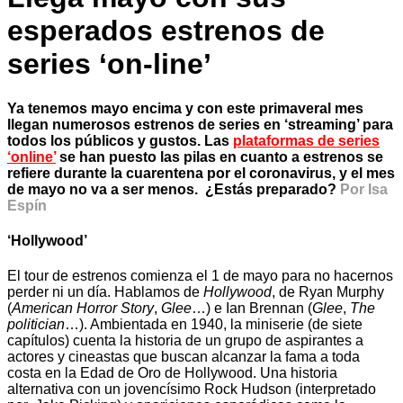
esperados estrenos de
series ‘on-line’
Ya tenemos mayo encima y con este primaveral mes
llegan numerosos estrenos de series en ‘streaming’ para
todos los públicos y gustos. Las
plataformas de series
‘online’
se han puesto las pilas en cuanto a estrenos se
refiere durante la cuarentena por el coronavirus, y el mes
de mayo no va a ser menos. ¿Estás preparado?
Por Isa
Espín
‘Hollywood’
El tour de estrenos comienza el 1 de mayo para no hacernos
perder ni un día. Hablamos de
Hollywood
, de Ryan Murphy
(
American Horror Story
,
Glee
…) e Ian Brennan (
Glee
,
The
politician
…). Ambientada en 1940, la miniserie (de siete
capítulos) cuenta la historia de un grupo de aspirantes a
actores y cineastas que buscan alcanzar la fama a toda
costa en la Edad de Oro de Hollywood. Una historia
alternativa con un jovencísimo Rock Hudson (interpretado