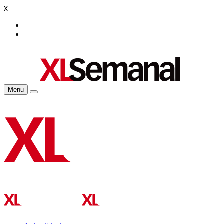
x
Menu