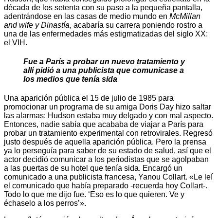
década de los setenta con su paso a la pequeña pantalla,
adentrándose en las casas de medio mundo en
McMillan
and wife y Dinastía
, acabaría su carrera poniendo rostro a
una de las enfermedades más estigmatizadas del siglo XX:
el VIH.
Fue a París a probar un nuevo tratamiento y
allí pidió a una publicista que comunicase a
los medios que tenía sida
Una aparición pública el 15 de julio de 1985 para
promocionar un programa de su amiga Doris Day hizo saltar
las alarmas: Hudson estaba muy delgado y con mal aspecto.
Entonces, nadie sabía que acababa de viajar a París para
probar un tratamiento experimental con retrovirales. Regresó
justo después de aquella aparición pública. Pero la prensa
ya lo perseguía para saber de su estado de salud, así que el
actor decidió comunicar a los periodistas que se agolpaban
a las puertas de su hotel que tenía sida. Encargó un
comunicado a una publicista francesa, Yanou Collart. «Le leí
el comunicado que había preparado -recuerda hoy Collart-.
Todo lo que me dijo fue. ‘Eso es lo que quieren. Ve y
échaselo a los perros’».