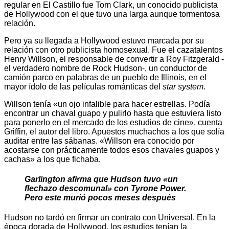
regular en El Castillo fue Tom Clark, un conocido publicista
de Hollywood con el que tuvo una larga aunque tormentosa
relación.
Pero ya su llegada a Hollywood estuvo marcada por su
relación con otro publicista homosexual. Fue el cazatalentos
Henry Willson, el responsable de convertir a Roy Fitzgerald -
el verdadero nombre de Rock Hudson-, un conductor de
camión parco en palabras de un pueblo de Illinois, en el
mayor ídolo de las películas románticas del
star system
.
Willson tenía «un ojo infalible para hacer estrellas. Podía
encontrar un chaval guapo y pulirlo hasta que estuviera listo
para ponerlo en el mercado de los estudios de cine», cuenta
Griffin, el autor del libro. Apuestos muchachos a los que solía
auditar entre las sábanas. «Willson era conocido por
acostarse con prácticamente todos esos chavales guapos y
cachas» a los que fichaba.
Garlington afirma que Hudson tuvo «un
flechazo descomunal» con Tyrone Power.
Pero este murió pocos meses después
Hudson no tardó en firmar un contrato con Universal. En la
época dorada de Hollywood, los estudios tenían la