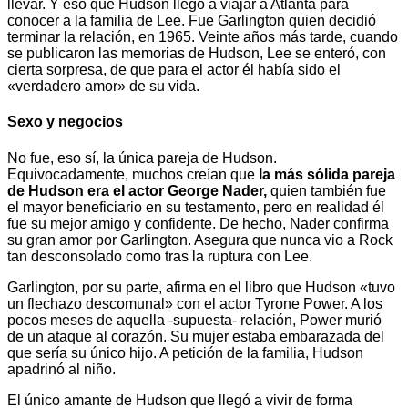
llevar. Y eso que Hudson llegó a viajar a Atlanta para
conocer a la familia de Lee. Fue Garlington quien decidió
terminar la relación, en 1965. Veinte años más tarde, cuando
se publicaron las memorias de Hudson, Lee se enteró, con
cierta sorpresa, de que para el actor él había sido el
«verdadero amor» de su vida.
Sexo y negocios
No fue, eso sí, la única pareja de Hudson.
Equivocadamente, muchos creían que
la más sólida pareja
de Hudson era el actor George Nader,
quien también fue
el mayor beneficiario en su testamento, pero en realidad él
fue su mejor amigo y confidente. De hecho, Nader confirma
su gran amor por Garlington. Asegura que nunca vio a Rock
tan desconsolado como tras la ruptura con Lee.
Garlington, por su parte, afirma en el libro que Hudson «tuvo
un flechazo descomunal» con el actor Tyrone Power. A los
pocos meses de aquella -supuesta- relación, Power murió
de un ataque al corazón. Su mujer estaba embarazada del
que sería su único hijo. A petición de la familia, Hudson
apadrinó al niño.
El único amante de Hudson que llegó a vivir de forma