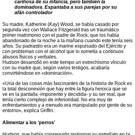
cariñosa de su infancia, pero también la
dominadora. Espantaba a sus parejas por su
afán controlador
Su madre, Katherine (
Kay
) Wood, se había casado por
segunda vez con Wallace Fitzgerald tras un traumático
primer matrimonio con el padre de Rock, que los había
abandonado de la noche a la mañana cuando este tenía seis
años. Su padrastro era un marine expulsado del Ejército y
con problemas con el alcohol que lo sometía a continuos
abusos físicos y verbales.
Hudson desarrolló en este tiempo un estrechísimo vínculo
con su madre que, según varios testigos, acabaría
convirtiéndose en «dominación».
«Una de las cosas más fascinantes de la historia de Rock es
la total desconexión que hay entre la figura heroica que se
ve en la pantalla -imponente y decidida- y su ser real, que
tenía cierto complejo de inferioridad. No era muy de
enfrentamientos y a menudo era manipulado por gente de su
entorno», explica Griffin.
Alimentar a los ‘perros’
Hudson, que había conseguido prolongar su estrellato en la