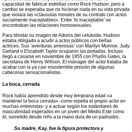
capacidad de fabricar estrellas como Rock Hudson, pero a
cambio se esperaba que no hicieran nada en su vida privada
que violara las «cláusulas morales de su contrato con actos
socialmente inaceptables». Entre ‘lo inaceptable’ se
encontraban las relaciones homosexuales.
Para blindar su imagen de Adonis del celuloide, Hudson
estaba obligado a acudir a actos públicos con bellas
actrices. Sus ‘aventuras amorosas’ con Marilyn Monroe, Judy
Garland o Elizabeth Taylor ocuparon las portadas. Incluso
llegó a casarse en noviembre de 1955 con Phyllis Gates, la
secretaria de Henry Willson. El mánager del actor trataba de
acabar con la ya casi insostenible presión de algunas
cabeceras sensacionalistas.
La boca, cerrada
Rock había aprendido desde muy temprana edad «a
mantener la boca cerrada» -como repetía el propio actor en
muchas entrevistas- y a actuar según los estándares de
masculinidad esperados en un joven del Medio Este como
él, sometido desde niño a la mano dura de un padrastro.
Su madre, Kay, fue la figura protectora y