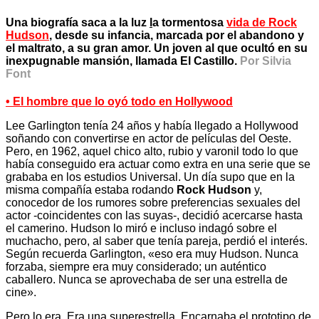
Una biografía saca a la luz
l
a tormentosa
vida de Rock
Hudson
, desde su infancia, marcada por el abandono y
el maltrato, a su gran amor. Un joven al que ocultó en su
inexpugnable mansión, llamada El Castillo.
Por Silvia
Font
• El hombre que lo oyó todo en Hollywood
Lee Garlington tenía 24 años y había llegado a Hollywood
soñando con convertirse en actor de películas del Oeste.
Pero, en 1962, aquel chico alto, rubio y varonil todo lo que
había conseguido era actuar como extra en una serie que se
grababa en los estudios Universal. Un día supo que en la
misma compañía estaba rodando
Rock Hudson
y,
conocedor de los rumores sobre preferencias sexuales del
actor -coincidentes con las suyas-, decidió acercarse hasta
el camerino. Hudson lo miró e incluso indagó sobre el
muchacho, pero, al saber que tenía pareja, perdió el interés.
Según recuerda Garlington, «eso era muy Hudson. Nunca
forzaba, siempre era muy considerado; un auténtico
caballero. Nunca se aprovechaba de ser una estrella de
cine».
Pero lo era. Era una superestrella. Encarnaba el prototipo de