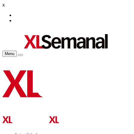
x
Menu