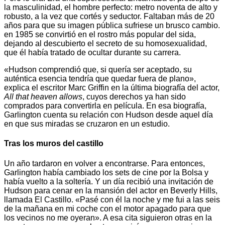
la masculinidad, el hombre perfecto: metro noventa de alto y
robusto, a la vez que cortés y seductor. Faltaban más de 20
años para que su imagen pública sufriese un brusco cambio.
en 1985 se convirtió en el rostro más popular del sida,
dejando al descubierto el secreto de su homosexualidad,
que él había tratado de ocultar durante su carrera.
«Hudson comprendió que, si quería ser aceptado, su
auténtica esencia tendría que quedar fuera de plano»,
explica el escritor Marc Griffin en la última biografía del actor,
All that heaven allows
, cuyos derechos ya han sido
comprados para convertirla en película. En esa biografía,
Garlington cuenta su relación con Hudson desde aquel día
en que sus miradas se cruzaron en un estudio.
Tras los muros del castillo
Un año tardaron en volver a encontrarse. Para entonces,
Garlington había cambiado los sets de cine por la Bolsa y
había vuelto a la soltería. Y un día recibió una invitación de
Hudson para cenar en la mansión del actor en Beverly Hills,
llamada El Castillo. «Pasé con él la noche y me fui a las seis
de la mañana en mi coche con el motor apagado para que
los vecinos no me oyeran». A esa cita siguieron otras en la