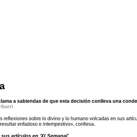
ia
reclama a sabiendas de que esta decisión conlleva una con
ibarri
us reflexiones sobre lo divino y lo humano volcadas en sus artí
«resultar enfadoso e intempestivo», confiesa.
 sus artículos en ‘XLSemanal’