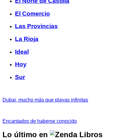
El Norte de Castilla
El Comercio
Las Provincias
La Rioja
Ideal
Hoy
Sur
Dubai, mucho más que playas infinitas
Encantados de haberse conocido
Lo último en