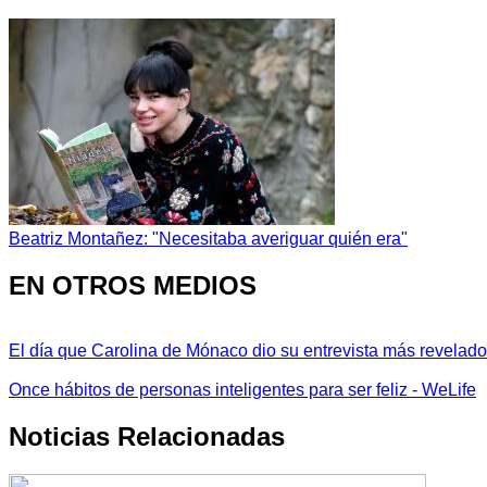
Beatriz Montañez: "Necesitaba averiguar quién era"
EN OTROS MEDIOS
El día que Carolina de Mónaco dio su entrevista más revelador
Once hábitos de personas inteligentes para ser feliz - WeLife
Noticias Relacionadas