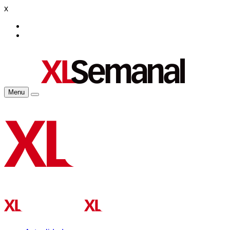
x
Menu