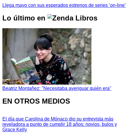
Llega mayo con sus esperados estrenos de series ‘on-line’
Lo último en
Beatriz Montañez: "Necesitaba averiguar quién era"
EN OTROS MEDIOS
El día que Carolina de Mónaco dio su entrevista más
reveladora a punto de cumplir 18 años: novios, bulos y
Grace Kelly