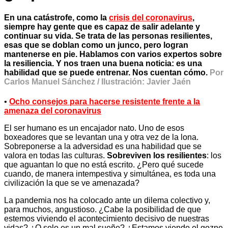
En una catástrofe, como la
crisis del coronavirus
,
siempre hay gente que es capaz de salir adelante y
continuar su vida. Se trata de las personas resilientes,
esas que se doblan como un junco, pero logran
mantenerse en pie. Hablamos con varios expertos sobre
la resiliencia. Y nos traen una buena noticia: es una
habilidad que se puede entrenar. Nos cuentan cómo.
Por
Carlos Manuel Sánchez / Ilustración: Javier Jaén
•
Ocho consejos para hacerse resistente frente a la
amenaza del coronavirus
El ser humano es un encajador nato. Uno de esos
boxeadores que se levantan una y otra vez de la lona.
Sobreponerse a la adversidad es una habilidad que se
valora en todas las culturas.
Sobreviven los resilientes
: los
que aguantan lo que no está escrito. ¿Pero qué sucede
cuando, de manera intempestiva y simultánea, es toda una
civilización la que se ve amenazada?
La pandemia nos ha colocado ante un dilema colectivo y,
para muchos, angustioso. ¿Cabe la posibilidad de que
estemos viviendo el acontecimiento decisivo de nuestras
vidas? ¿O solo es un mal sueño? ¿Estamos viendo el gozne