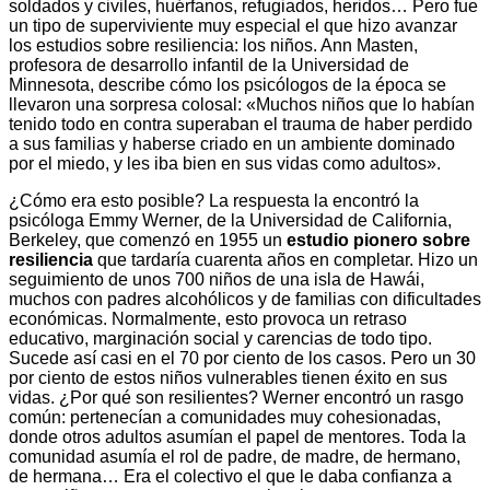
soldados y civiles, huérfanos, refugiados, heridos… Pero fue
un tipo de superviviente muy especial el que hizo avanzar
los estudios sobre resiliencia: los niños. Ann Masten,
profesora de desarrollo infantil de la Universidad de
Minnesota, describe cómo los psicólogos de la época se
llevaron una sorpresa colosal: «Muchos niños que lo habían
tenido todo en contra superaban el trauma de haber perdido
a sus familias y haberse criado en un ambiente dominado
por el miedo, y les iba bien en sus vidas como adultos».
¿Cómo era esto posible? La respuesta la encontró la
psicóloga Emmy Werner, de la Universidad de California,
Berkeley, que comenzó en 1955 un
estudio pionero sobre
resiliencia
que tardaría cuarenta años en completar. Hizo un
seguimiento de unos 700 niños de una isla de Hawái,
muchos con padres alcohólicos y de familias con dificultades
económicas. Normalmente, esto provoca un retraso
educativo, marginación social y carencias de todo tipo.
Sucede así casi en el 70 por ciento de los casos. Pero un 30
por ciento de estos niños vulnerables tienen éxito en sus
vidas. ¿Por qué son resilientes? Werner encontró un rasgo
común: pertenecían a comunidades muy cohesionadas,
donde otros adultos asumían el papel de mentores. Toda la
comunidad asumía el rol de padre, de madre, de hermano,
de hermana… Era el colectivo el que le daba confianza a