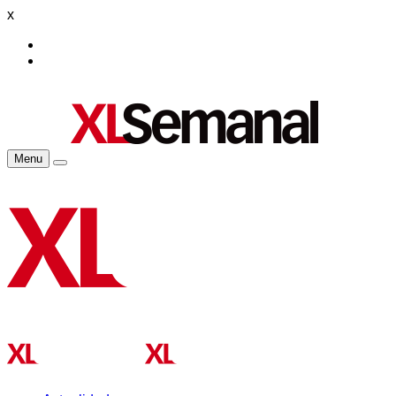
x
Menu