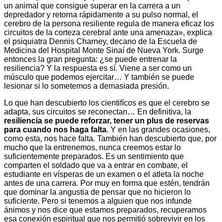
un animal que consigue superar en la carrera a un
depredador y retorna rápidamente a su pulso normal, el
cerebro de la persona resiliente regula de manera eficaz los
circuitos de la corteza cerebral ante una amenaza», explica
el psiquiatra Dennis Charney, decano de la Escuela de
Medicina del Hospital Monte Sinaí de Nueva York. Surge
entonces la gran pregunta: ¿se puede entrenar la
resiliencia? Y la respuesta es sí. Viene a ser como un
músculo que podemos ejercitar… Y también se puede
lesionar si lo sometemos a demasiada presión.
Lo que han descubierto los cientifícos es que el cerebro se
adapta, sus circuitos se reconectan… En definitiva, la
resiliencia se puede reforzar, tener un plus de reservas
para cuando nos haga falta
. Y en las grandes ocasiones,
como esta, nos hace falta. También han descubierto que, por
mucho que la entrenemos, nunca creemos estar lo
suficientemente preparados. Es un sentimiento que
comparten el soldado que va a entrar en combate, el
estudiante en vísperas de un examen o el atleta la noche
antes de una carrera. Por muy en forma que estén, tendrán
que dominar la angustia de pensar que no hicieron lo
suficiente. Pero si tenemos a alguien que nos infunde
ánimos y nos dice que estamos preparados, recuperamos
esa conexión espiritual que nos permitió sobrevivir en los