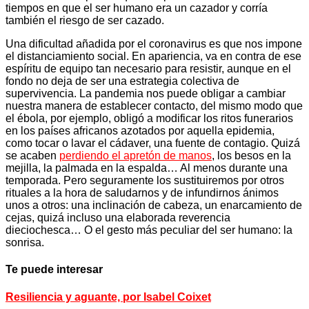
tiempos en que el ser humano era un cazador y corría
también el riesgo de ser cazado.
Una dificultad añadida por el coronavirus es que nos impone
el distanciamiento social. En apariencia, va en contra de ese
espíritu de equipo tan necesario para resistir, aunque en el
fondo no deja de ser una estrategia colectiva de
supervivencia. La pandemia nos puede obligar a cambiar
nuestra manera de establecer contacto, del mismo modo que
el ébola, por ejemplo, obligó a modificar los ritos funerarios
en los países africanos azotados por aquella epidemia,
como tocar o lavar el cádaver, una fuente de contagio. Quizá
se acaben
perdiendo el apretón de manos
, los besos en la
mejilla, la palmada en la espalda… Al menos durante una
temporada. Pero seguramente los sustituiremos por otros
rituales a la hora de saludarnos y de infundirnos ánimos
unos a otros: una inclinación de cabeza, un enarcamiento de
cejas, quizá incluso una elaborada reverencia
dieciochesca… O el gesto más peculiar del ser humano: la
sonrisa.
Te puede interesar
Resiliencia y aguante, por Isabel Coixet