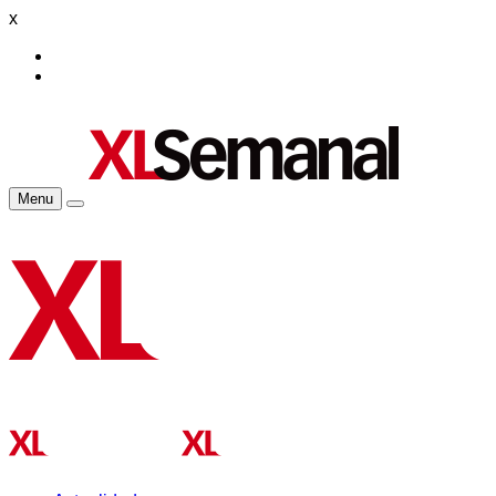
x
Menu