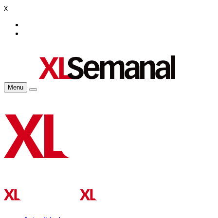
x
Menu