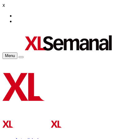
x
Menu