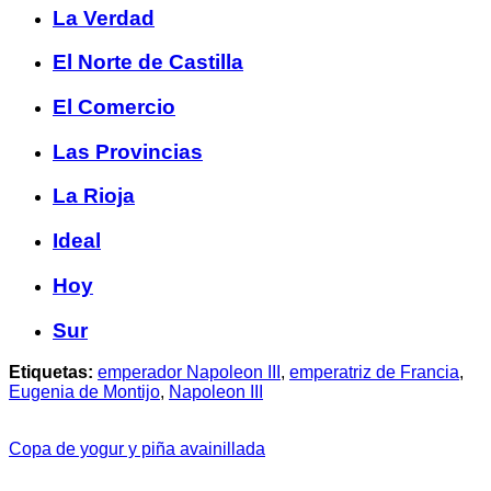
La Verdad
El Norte de Castilla
El Comercio
Las Provincias
La Rioja
Ideal
Hoy
Sur
Etiquetas:
emperador Napoleon III
,
emperatriz de Francia
,
Eugenia de Montijo
,
Napoleon III
Copa de yogur y piña avainillada