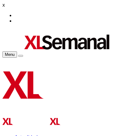
x
Menu