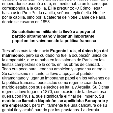
emperador se asomó a otro; en medio había un tercero, que
correspondía a la capilla. Él le preguntó: «¿Cómo llegar
hasta usted?». «Por la capilla, señor», replicó ella. No fue
por la capilla, sino por la catedral de Notre Dame de París,
donde se casaron en 1853.
Su catolicismo militante la llevó a a poyar al
partido ultramontano y jugar un importante
papel en los vaivenes de la política francesa
Tres años más tarde nació
Eugenio Luis, el único hijo del
matrimonio,
pero su cuidado no fue la ocupación única de
la emperatriz, que reinaba en los salones de París, en las
fiestas campestres de la corte, en las obras de caridad…
Todo era poco para llenar su ambición y agotar su energía.
Su catolicismo militante la llevó a apoyar al partido
ultramontano y jugar un importante papel en los vaivenes de
la política francesa, pues actuó como regente cuando su
marido estaba con sus ejércitos en Italia y Argelia. Su última
regencia tuvo lugar en 1870, con ocasión de la desastrosa
guerra con Prusia, que significaría el final del Imperio.
Su
marido se llamaba Napoleón, se apellidaba Bonaparte
y
era emperador
, pero militarmente fue una caricatura de su
genial tío y acabó barrido por los prusianos. La derrota