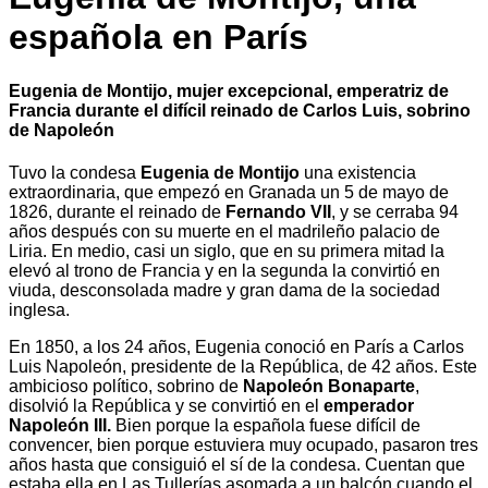
española en París
Eugenia de Montijo, mujer excepcional, emperatriz de
Francia durante el difícil reinado de Carlos Luis, sobrino
de Napoleón
Tuvo la condesa
Eugenia de Montijo
una existencia
extraordinaria, que empezó en Granada un 5 de mayo de
1826, durante el reinado de
Fernando VII
, y se cerraba 94
años después con su muerte en el madrileño palacio de
Liria. En medio, casi un siglo, que en su primera mitad la
elevó al trono de Francia y en la segunda la convirtió en
viuda, desconsolada madre y gran dama de la sociedad
inglesa.
En 1850, a los 24 años, Eugenia conoció en París a Carlos
Luis Napoleón, presidente de la República, de 42 años. Este
ambicioso político, sobrino de
Napoleón Bonaparte
,
disolvió la República y se convirtió en el
emperador
Napoleón III.
Bien porque la española fuese difícil de
convencer, bien porque estuviera muy ocupado, pasaron tres
años hasta que consiguió el sí de la condesa. Cuentan que
estaba ella en Las Tullerías asomada a un balcón cuando el