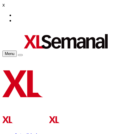
x
Menu