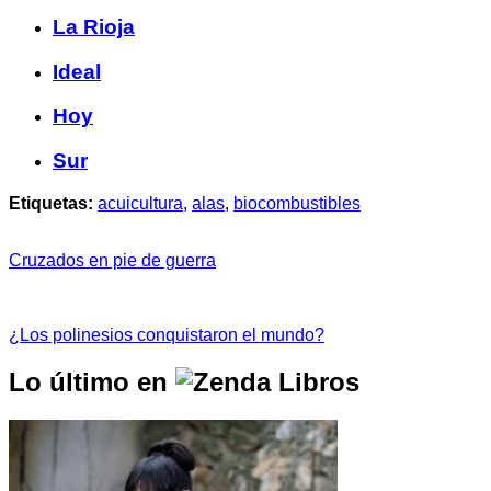
La Rioja
Ideal
Hoy
Sur
Etiquetas:
acuicultura
,
alas
,
biocombustibles
Cruzados en pie de guerra
¿Los polinesios conquistaron el mundo?
Lo último en