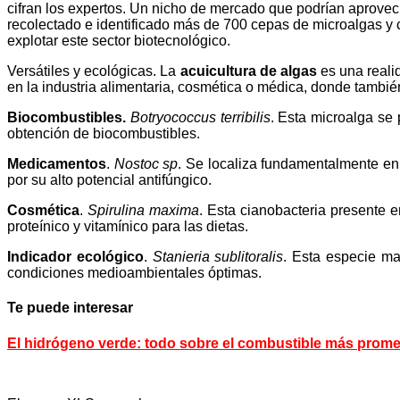
cifran los expertos. Un nicho de mercado que podrían aprove
recolectado e identificado más de 700 cepas de microalgas y c
explotar este sector biotecnológico.
Versátiles y ecológicas. La
acuicultura de algas
es una realid
en la industria alimentaria, cosmética o médica, donde tambi
Biocombustibles.
Botryococcus terribilis
. Esta microalga se 
obtención de biocombustibles.
Medicamentos
.
Nostoc sp
. Se localiza fundamentalmente en 
por su alto potencial antifúngico.
Cosmética
.
Spirulina maxima
. Esta cianobacteria presente
proteínico y vitamínico para las dietas.
Indicador ecológico
.
Stanieria sublitoralis
. Esta especie ma
condiciones medioambientales óptimas.
Te puede interesar
El hidrógeno verde: todo sobre el combustible más prom