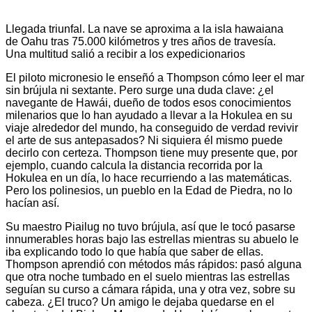
Llegada triunfal. La nave se aproxima a la isla hawaiana
de Oahu tras 75.000 kilómetros y tres años de travesía.
Una multitud salió a recibir a los expedicionarios
El piloto micronesio le enseñó a Thompson cómo leer el mar
sin brújula ni sextante. Pero surge una duda clave: ¿el
navegante de Hawái, dueño de todos esos conocimientos
milenarios que lo han ayudado a llevar a la Hokulea en su
viaje alrededor del mundo, ha conseguido de verdad revivir
el arte de sus antepasados? Ni siquiera él mismo puede
decirlo con certeza. Thompson tiene muy presente que, por
ejemplo, cuando calcula la distancia recorrida por la
Hokulea en un día, lo hace recurriendo a las matemáticas.
Pero los polinesios, un pueblo en la Edad de Piedra, no lo
hacían así.
Su maestro Piailug no tuvo brújula, así que le tocó pasarse
innumerables horas bajo las estrellas mientras su abuelo le
iba explicando todo lo que había que saber de ellas.
Thompson aprendió con métodos más rápidos: pasó alguna
que otra noche tumbado en el suelo mientras las estrellas
seguían su curso a cámara rápida, una y otra vez, sobre su
cabeza. ¿El truco? Un amigo le dejaba quedarse en el