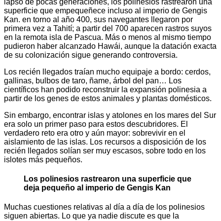
lapso de pocas generaciones, los polinesios rastrearon una
superficie que empequeñece incluso al imperio de Gengis
Kan. en torno al año 400, sus navegantes llegaron por
primera vez a Tahití; a partir del 700 aparecen rastros suyos
en la remota isla de Pascua. Más o menos al mismo tiempo
pudieron haber alcanzado Hawái, aunque la datación exacta
de su colonización sigue generando controversia.
Los recién llegados traían mucho equipaje a bordo: cerdos,
gallinas, bulbos de taro, ñame, árbol del pan… Los
científicos han podido reconstruir la expansión polinesia a
partir de los genes de estos animales y plantas domésticos.
Sin embargo, encontrar islas y atolones en los mares del Sur
era solo un primer paso para estos descubridores. El
verdadero reto era otro y aún mayor: sobrevivir en el
aislamiento de las islas. Los recursos a disposición de los
recién llegados solían ser muy escasos, sobre todo en los
islotes más pequeños.
Los polinesios rastrearon una superficie que
deja pequeño al imperio de Gengis Kan
Muchas cuestiones relativas al día a día de los polinesios
siguen abiertas. Lo que ya nadie discute es que la