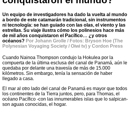
conquistaron el mundo?
Un equipo de investigadores ha dado la vuelta al mundo
a bordo de este catamarán tradicional, sin instrumentos
ni tecnología: se han guiado con las olas, el viento y las
estrellas. Su viaje ilustra cómo los polinesios hace más
de mil años conquistaron el Pacífico… ¿y otros
océanos?
Por Johann Grolle / Fotos: Bryson Hoe (The
Polynesian Voyaging Society / Oiwi tv) y Cordon Press
Cuando Nainoa Thompson condujo la Hokulea por la
compuerta de la última esclusa del canal de Panamá, aún le
quedaba por delante una travesía de más de 15.000
kilómetros. Sin embargo, tenía la sensación de haber
llegado a casa.
El mar al otro lado del canal de Panamá es mayor que todos
los continentes de la Tierra juntos, pero, para Thomas, el
océano Pacífico -con las innumerables islas que lo salpican-
son aguas conocidas, el hogar.