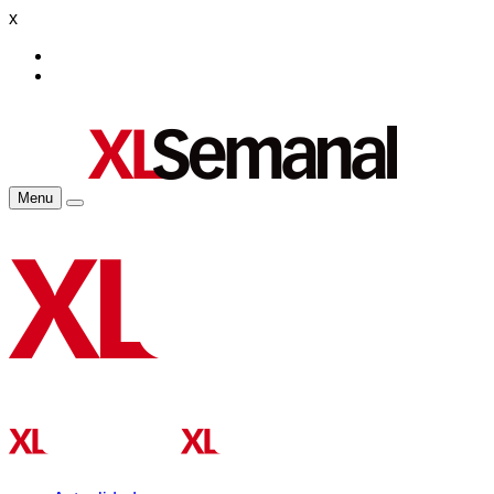
x
Menu