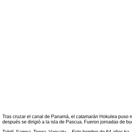
Tras cruzar el canal de Panamá, el catamarán Hokulea puso r
después se dirigió a la isla de Pascua. Fueron jornadas de bu
Tahití, Samoa, Tonga, Vanuatu… Este hombre de 64 años ha