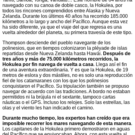
navegado con su canoa de doble casco, la Hokulea, por
todos los rincones comprendidos entre Alaska y Nueva
Zelanda. Durante los últimos 40 años ha recorrido 185.000
kilómetros a lo largo y ancho del Pacífico. Aunque esta vez
ha sido diferente, ya que el viaje del que regresa es una
vuelta alrededor del planeta, su primera travesía de este tipo.
Thompson desciende del pueblo navegante de los
polinesios, que en tiempos colonizaron la pléyade de islas
repartidas desde Nueva Zelanda hasta Hawái.
Después de
tres años y más de 75.000 kilómetros recorridos, la
Hokulea por fin navega de vuelta a casa
. Llega así el fin
de una aventura extraordinaria. Y es que la Hokulea, de 19
metros de eslora y dos mástiles, no es solo una reproducción
fiel de los catamaranes con los que los polinesios
conquistaron el Pacífico. Su tripulación también se propuso
navegar de acuerdo con las tradiciones. A bordo no estaban
permitidos ni la brújula ni el sextante, tampoco cartas
náuticas o el GPS. Incluso los relojes. Solo las estrellas, las
olas y el viento les han indicado el camino.
Durante mucho tiempo, los expertos han creído que era
imposible recorrer los mares navegando de esta manera
.
Los capitanes de la Hokulea primero demostraron en aguas
del Pacífico que se equivocaban. Ahora, con esta vuelta al