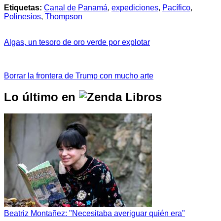
Etiquetas:
Canal de Panamá
,
expediciones
,
Pacífico
,
Polinesios
,
Thompson
Algas, un tesoro de oro verde por explotar
Borrar la frontera de Trump con mucho arte
Lo último en
Beatriz Montañez: "Necesitaba averiguar quién era"