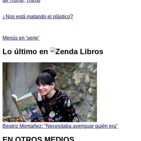
de Trump
,
Trump
¿Nos está matando el plástico?
Menús en ‘serie’
Lo último en
Beatriz Montañez: "Necesitaba averiguar quién era"
EN OTROS MEDIOS