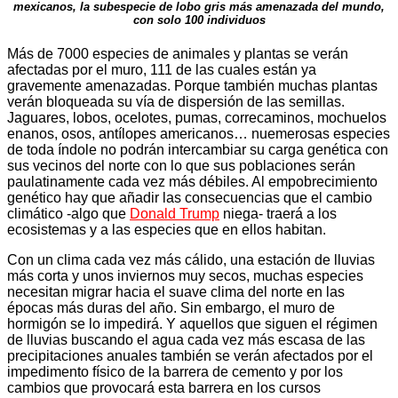
mexicanos, la subespecie de lobo gris más amenazada del mundo,
con solo 100 individuos
Más de 7000 especies de animales y plantas se verán
afectadas por el muro, 111 de las cuales están ya
gravemente amenazadas. Porque también muchas plantas
verán bloqueada su vía de dispersión de las semillas.
Jaguares, lobos, ocelotes, pumas, correcaminos, mochuelos
enanos, osos, antílopes americanos… nuemerosas especies
de toda índole no podrán intercambiar su carga genética con
sus vecinos del norte con lo que sus poblaciones serán
paulatinamente cada vez más débiles. Al empobrecimiento
genético hay que añadir las consecuencias que el cambio
climático -algo que
Donald Trump
niega- traerá a los
ecosistemas y a las especies que en ellos habitan.
Con un clima cada vez más cálido, una estación de lluvias
más corta y unos inviernos muy secos, muchas especies
necesitan migrar hacia el suave clima del norte en las
épocas más duras del año. Sin embargo, el muro de
hormigón se lo impedirá. Y aquellos que siguen el régimen
de lluvias buscando el agua cada vez más escasa de las
precipitaciones anuales también se verán afectados por el
impedimento físico de la barrera de cemento y por los
cambios que provocará esta barrera en los cursos