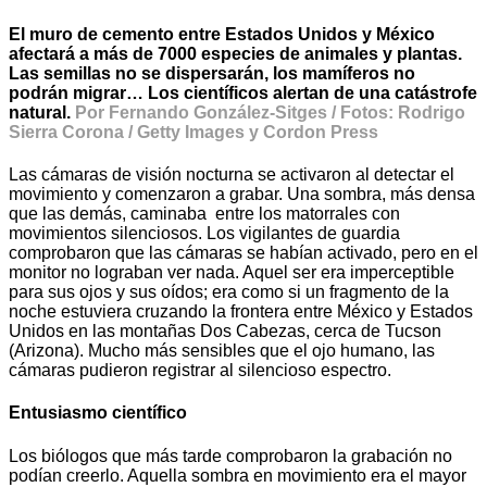
El muro de cemento entre Estados Unidos y México
afectará a más de 7000 especies de animales y plantas.
Las semillas no se dispersarán, los mamíferos no
podrán migrar… Los científicos alertan de una catástrofe
natural.
Por Fernando González-Sitges / Fotos: Rodrigo
Sierra Corona / Getty Images y Cordon Press
Las cámaras de visión nocturna se activaron al detectar el
movimiento y comenzaron a grabar. Una sombra, más densa
que las demás, caminaba entre los matorrales con
movimientos silenciosos. Los vigilantes de guardia
comprobaron que las cámaras se habían activado, pero en el
monitor no lograban ver nada. Aquel ser era imperceptible
para sus ojos y sus oídos; era como si un fragmento de la
noche estuviera cruzando la frontera entre México y Estados
Unidos en las montañas Dos Cabezas, cerca de Tucson
(Arizona). Mucho más sensibles que el ojo humano, las
cámaras pudieron registrar al silencioso espectro.
Entusiasmo científico
Los biólogos que más tarde comprobaron la grabación no
podían creerlo. Aquella sombra en movimiento era el mayor