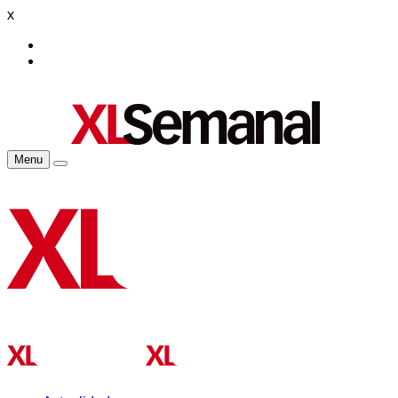
x
Menu