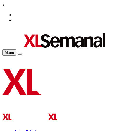
x
Menu