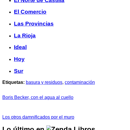
El Norte de Castilla
El Comercio
Las Provincias
La Rioja
Ideal
Hoy
Sur
Etiquetas:
basura y residuos
,
contaminación
Boris Becker, con el agua al cuello
Los otros damnificados por el muro
Lo último en