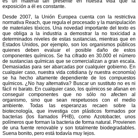
es un material tan presente en nuestra vida que la
exposición a él es constante.
Desde 2007, la Unión Europea cuenta con la restrictiva
normativa Reach, que regula el procesado y la manipulación
de materiales tóxicos. Una novedad importante del texto es
que obliga a la industria a demostrar la no toxicidad a
determinados niveles de estas sustancias, mientras que en
Estados Unidos, por ejemplo, son los organismos públicos
quienes deben evaluar el posible daño de estos
componentes químicos. Se ha cifrado en 30.000 el número
de sustancias químicas que se comercializan a gran escala.
Demasiadas para ser abarcadas por cualquier gobierno. En
cualquier caso, nuestra vida cotidiana (y nuestra economía)
se ha hecho altamente dependiente de los compuestos
químicos. ¿No hay alternativa? Buscar un sustituto no es ni
fácil ni barato. En cualquier caso, los químicos se afanan en
conseguir componentes que no sólo no afecten al
organismo, sino que sean respetuosos con el medio
ambiente. Todas las esperanzas recaen sobre la
biotecnología, que investiga con plásticos formados por
bacterias (los llamados PHB), como Azotobacter, unos
polímeros que forman la bacteria de forma natural. Provienen
de una fuente renovable y son totalmente biodegradables.
Suena bonito, pero está todavía muy lejos.