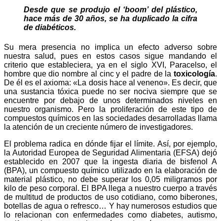
Desde que se produjo el ‘boom’ del plástico,
hace más de 30 años, se ha duplicado la cifra
de diabéticos.
Su mera presencia no implica un efecto adverso sobre
nuestra salud, pues en estos casos sigue mandando el
criterio que estableciera, ya en el siglo XVI, Paracelso, el
hombre que dio nombre al cinc y el padre de la
toxicología
.
De él es el axioma: «La dosis hace al veneno». Es decir, que
una sustancia tóxica puede no ser nociva siempre que se
encuentre por debajo de unos determinados niveles en
nuestro organismo. Pero la proliferación de este tipo de
compuestos químicos en las sociedades desarrolladas llama
la atención de un creciente número de investigadores.
El problema radica en dónde fijar el límite. Así, por ejemplo,
la Autoridad Europea de Seguridad Alimentaria (EFSA) dejó
establecido en 2007 que la ingesta diaria de bisfenol A
(BPA), un compuesto químico utilizado en la elaboración de
material plástico, no debe superar los 0,05 miligramos por
kilo de peso corporal. El BPA llega a nuestro cuerpo a través
de multitud de productos de uso cotidiano, como biberones,
botellas de agua o refresco… Y hay numerosos estudios que
lo relacionan con enfermedades como diabetes, autismo,