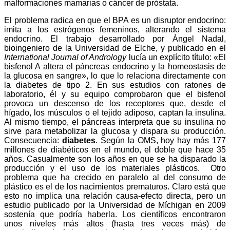
malformaciones mamarias o cáncer de próstata.
El problema radica en que el BPA es un disruptor endocrino:
imita a los estrógenos femeninos, alterando el sistema
endocrino. El trabajo desarrollado por Ángel Nadal,
bioingeniero de la Universidad de Elche, y publicado en el
International Journal of Andrology
lucía un explícito título: «El
bisfenol A altera el páncreas endocrino y la homeostasis de
la glucosa en sangre», lo que lo relaciona directamente con
la diabetes de tipo 2. En sus estudios con ratones de
laboratorio, él y su equipo comprobaron que el bisfenol
provoca un descenso de los receptores que, desde el
hígado, los músculos o el tejido adiposo, captan la insulina.
Al mismo tiempo, el páncreas interpreta que su insulina no
sirve para metabolizar la glucosa y dispara su producción.
Consecuencia:
diabetes
. Según la OMS, hoy hay más 177
millones de diabéticos en el mundo, el doble que hace 35
años. Casualmente son los años en que se ha disparado la
producción y el uso de los materiales plásticos. Otro
problema que ha crecido en paralelo al del consumo de
plástico es el de los nacimientos prematuros. Claro está que
esto no implica una relación causa-efecto directa, pero un
estudio publicado por la Universidad de Míchigan en 2009
sostenía que podría haberla. Los científicos encontraron
unos niveles más altos (hasta tres veces más) de