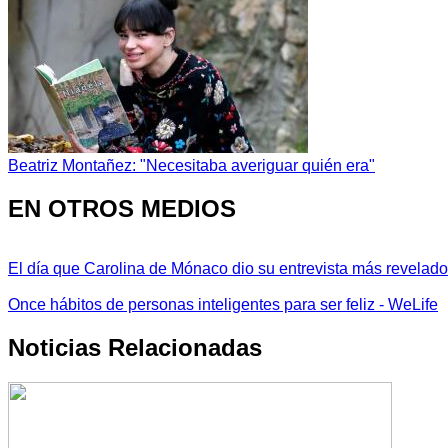
Beatriz Montañez: "Necesitaba averiguar quién era"
EN OTROS MEDIOS
El día que Carolina de Mónaco dio su entrevista más revelador
Once hábitos de personas inteligentes para ser feliz - WeLife
Noticias Relacionadas