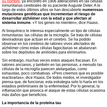
su nombre
, ya encontró en 1906 alteraciones en las células
inmunitarias cerebrales de su paciente Auguste Deter. A lo
largo de estos últimos años se han descubierto
numerosas
mutaciones genéticas que incrementan el riesgo de
desarrollar alzhéimer con la edad y que afectan al
sistema inmune
. «Y los genes no mienten», dice Haass.
Al bioquímico le interesa especialmente un tipo de células
inmunitarias: las células de la microglía. Se trata de células
devoradoras que actúan en el cerebro. Se ha podido
observar en los cerebros de ratones vivos afectados de
alzhéimer cómo estas células fagocitarias se abalanzan
sobre los depósitos de amiloides para eliminarlos.
Sin embargo, muchas veces estos ataques fracasan. En
ratones ancianos, y también en las personas, a menudo las
células de la microglía parecen aletargadas, como
exhaustas, poco combativas. «Pero creemos que es posible
reactivarlas», dice Haass. De todos modos, el investigador
piensa que, de funcionar, esta estrategia solo lo haría en los
estadios preliminares de la enfermedad. Por lo general, la
inflamación que provoca el ataque de estas células ocasiona
más daños que beneficios.
La importancia de la proteína tau