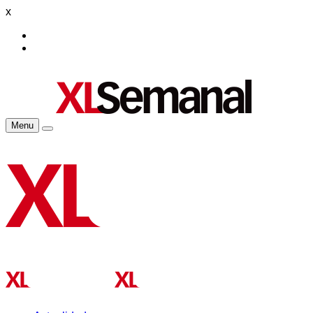
x
Menu