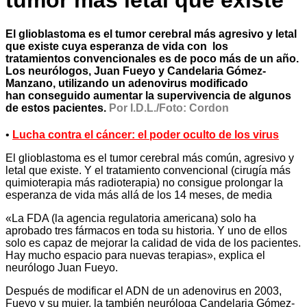
tumor más letal que existe
El glioblastoma es el tumor cerebral más agresivo y letal
que existe cuya esperanza de vida con los
tratamientos convencionales es de poco más de un año.
Los neurólogos, Juan Fueyo y Candelaria Gómez-
Manzano, utilizando un adenovirus modificado
han conseguido aumentar la supervivencia de algunos
de estos pacientes.
Por I.D.L./Foto: Cordon
•
Lucha contra el cáncer: el poder oculto de los virus
El glioblastoma es el tumor cerebral más común, agresivo y
letal que existe. Y el tratamiento convencional (cirugía más
quimioterapia más radioterapia) no consigue prolongar la
esperanza de vida más allá de los 14 meses, de media
«La FDA (la agencia regulatoria americana) solo ha
aprobado tres fármacos en toda su historia. Y uno de ellos
solo es capaz de mejorar la calidad de vida de los pacientes.
Hay mucho espacio para nuevas terapias», explica el
neurólogo Juan Fueyo.
Después de modificar el ADN de un adenovirus en 2003,
Fueyo y su mujer, la también neuróloga Candelaria Gómez-