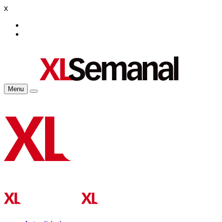
x
Menu