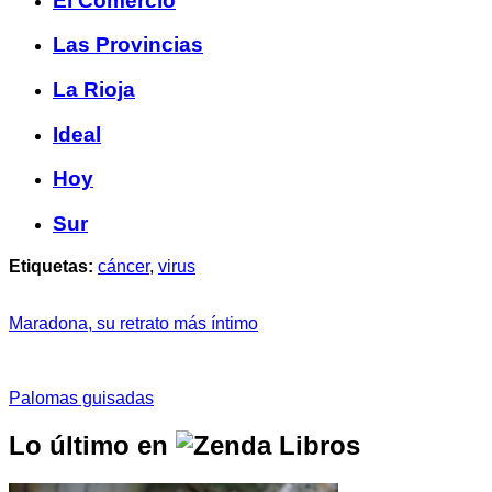
El Comercio
Las Provincias
La Rioja
Ideal
Hoy
Sur
Etiquetas:
cáncer
,
virus
Maradona, su retrato más íntimo
Palomas guisadas
Lo último en