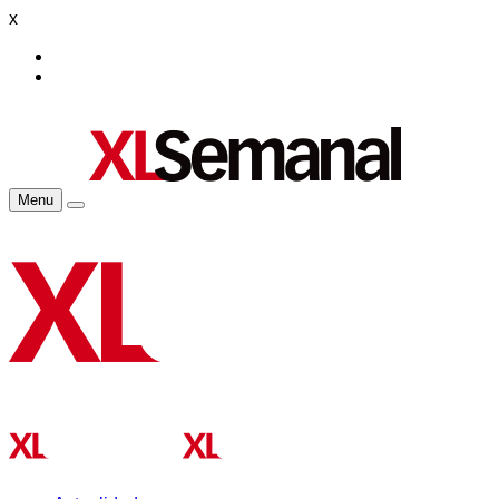
x
Menu