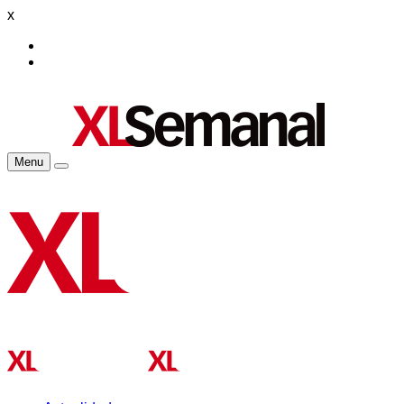
x
Menu