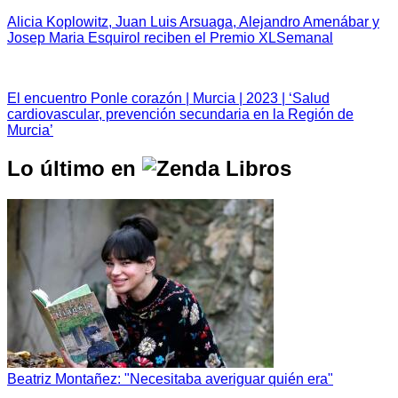
Alicia Koplowitz, Juan Luis Arsuaga, Alejandro Amenábar y
Josep Maria Esquirol reciben el Premio XLSemanal
El encuentro Ponle corazón | Murcia | 2023 | ‘Salud
cardiovascular, prevención secundaria en la Región de
Murcia’
Lo último en
Beatriz Montañez: "Necesitaba averiguar quién era"