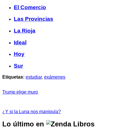
El Comercio
Las Provincias
La Rioja
Ideal
Hoy
Sur
Etiquetas:
estudiar
,
exámenes
Trump elige muro
¿Y si la Luna nos manipula?
Lo último en