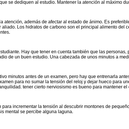
s que se dediquen al estudio. Mantener la atención al máximo d
 atención, además de afectar al estado de ánimo. Es preferibl
aliado. Los hidratos de carbono son el principal alimento del ce
ntes.
studiante. Hay que tener en cuenta también que las personas,
dio de un buen estudio. Una cabezada de unos minutos a mediodí
tivo minutos antes de un examen, pero hay que entrenarla antes 
examen para no sumar la tensión del reloj y dejar hueco para uno
quilidad. tener cierto nerviosismo es bueno para mantener el c
n para incrementar la tensión al descubrir montones de pequeño
isis mental se percibe alguna laguna.