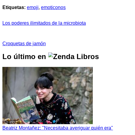
Etiquetas:
emoji
,
emoticonos
Los poderes ilimitados de la microbiota
Croquetas de jamón
Lo último en
Beatriz Montañez: "Necesitaba averiguar quién era"