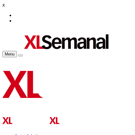
x
Menu