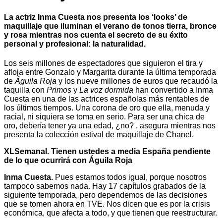
La actriz Inma Cuesta nos presenta los ‘looks’ de
maquillaje que iluminan el verano de tonos tierra, bronce
y rosa mientras nos cuenta el secreto de su éxito
personal y profesional: la naturalidad.
Los seis millones de espectadores que siguieron el tira y
afloja entre Gonzalo y Margarita durante la última temporada
de
Águila Roja
y los nueve millones de euros que recaudó la
taquilla con
Primos
y
La voz dormida
han convertido a Inma
Cuesta en una de las actrices españolas más rentables de
los últimos tiempos. Una corona de oro que ella, menuda y
racial, ni siquiera se toma en serio. Para ser una chica de
oro, debería tener ya una edad, ¿no? , asegura mientras nos
presenta la colección estival de maquillaje de Chanel.
XLSemanal. Tienen ustedes a media España pendiente
de lo que ocurrirá con Águila Roja
Inma Cuesta.
Pues estamos todos igual, porque nosotros
tampoco sabemos nada. Hay 17 capítulos grabados de la
siguiente temporada, pero dependemos de las decisiones
que se tomen ahora en TVE. Nos dicen que es por la crisis
económica, que afecta a todo, y que tienen que reestructurar.