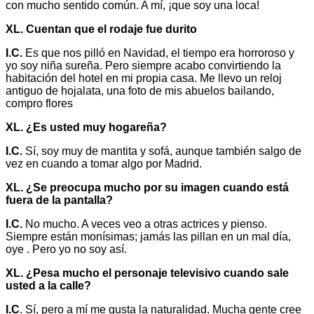
con mucho sentido común. A mí, ¡que soy una loca!
XL. Cuentan que el rodaje fue durito
I.C.
Es que nos pilló en Navidad, el tiempo era horroroso y
yo soy niña sureña. Pero siempre acabo convirtiendo la
habitación del hotel en mi propia casa. Me llevo un reloj
antiguo de hojalata, una foto de mis abuelos bailando,
compro flores
XL. ¿Es usted muy hogareña?
I.C.
Sí, soy muy de mantita y sofá, aunque también salgo de
vez en cuando a tomar algo por Madrid.
XL. ¿Se preocupa mucho por su imagen cuando está
fuera de la pantalla?
I.C.
No mucho. A veces veo a otras actrices y pienso.
Siempre están monísimas; jamás las pillan en un mal día,
oye . Pero yo no soy así.
XL. ¿Pesa mucho el personaje televisivo cuando sale
usted a la calle?
I.C
. Sí, pero a mí me gusta la naturalidad. Mucha gente cree