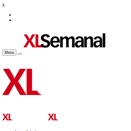
x
Menu