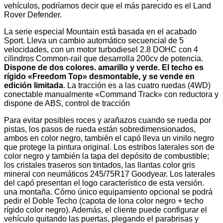
vehículos, podríamos decir que el más parecido es el Land
Rover Defender.
La serie especial Mountain está basada en el acabado
Sport. Lleva un cambio automático secuencial de 5
velocidades, con un motor turbodiesel 2.8 DOHC con 4
cilindros Common-rail que desarrolla 200cv de potencia.
Dispone de dos colores. amarillo y verde. El techo es
rígido «Freedom Top» desmontable, y se vende en
edición limitada
. La tracción es a las cuatro ruedas (4WD)
conectable manualmente «Command Track» con reductora y
dispone de ABS, control de tracción
Para evitar posibles roces y arañazos cuando se rueda por
pistas, los pasos de rueda están sobredimensionados,
ambos en color negro, también el capó lleva un vinilo negro
que protege la pintura original. Los estribos laterales son de
color negro y también la tapa del depósito de combustible;
los cristales traseros son tintados, las llantas color gris
mineral con neumáticos 245/75R17 Goodyear. Los laterales
del capó presentan el logo característico de esta versión.
una montaña. Cómo único equipamiento opcional se podrá
pedir el Doble Techo (capota de lona color negro + techo
rígido color negro). Además, el cliente puede configurar el
vehículo quitando las puertas, plegando el parabrisas y