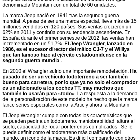
denominada Mountain con un total de 60 unidades.
La marca Jeep nació en 1941 tras la segunda guerra
mundial. A pesar de ser una marca especial, lleva más de 15
millones vendidos en 120 países. Sus ventas crecieron un
62% en 2011 y continúa con su tendencia ascendente. En
España durante el primer semestre de 2012, las ventas han
incrementado en un 51,7%.
El Jeep Wrangler, lanzado en
1986, es el sucesor director del mítico CJ-7 y el Willlys
que tan famoso hizo al ejército estadounidense en la
segunda guerra mundia
l.
En 2010 el Wrangler sufrió una importante remodelación.
Ha
pasado de ser un vehículo todoterreno a ser también
bueno para carretera, por lo que ya no solo el comprador
es un aficionado a los coches TT, may muchos que
también lo usarán para «todo»
. La respuesta a la demanda
de la personalización de este modelo ha hecho que la marca
lance series especiales como la Artic y ahora la Mountain.
El Jeep Wrangler cumple con todas las características que
se pueden pedir a un todoterreno. maniobrabilidad, altura al
suelo, capacidad de rodar por terrenos complicados . Se le
puede definir como el todoterreno más cualificado del
mundo, un icono de la marca. Es difícil compararlo con otros