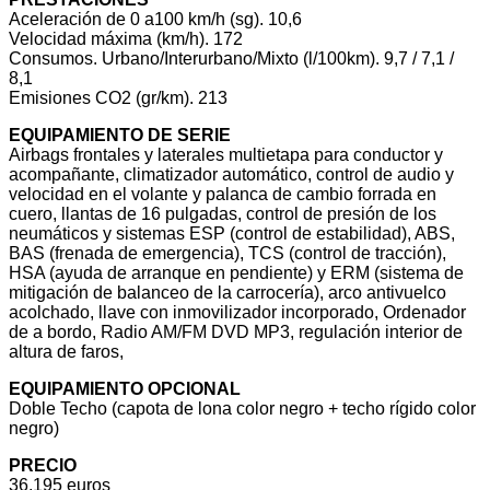
Aceleración de 0 a100 km/h (sg). 10,6
Velocidad máxima (km/h). 172
Consumos. Urbano/Interurbano/Mixto (l/100km). 9,7 / 7,1 /
8,1
Emisiones CO2 (gr/km). 213
EQUIPAMIENTO DE SERIE
Airbags frontales y laterales multietapa para conductor y
acompañante, climatizador automático, control de audio y
velocidad en el volante y palanca de cambio forrada en
cuero, llantas de 16 pulgadas, control de presión de los
neumáticos y sistemas ESP (control de estabilidad), ABS,
BAS (frenada de emergencia), TCS (control de tracción),
HSA (ayuda de arranque en pendiente) y ERM (sistema de
mitigación de balanceo de la carrocería), arco antivuelco
acolchado, llave con inmovilizador incorporado, Ordenador
de a bordo, Radio AM/FM DVD MP3, regulación interior de
altura de faros,
EQUIPAMIENTO OPCIONAL
Doble Techo (capota de lona color negro + techo rígido color
negro)
PRECIO
36.195 euros