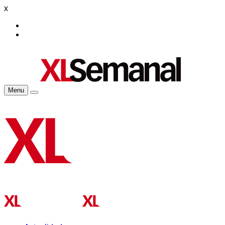
x
Menu