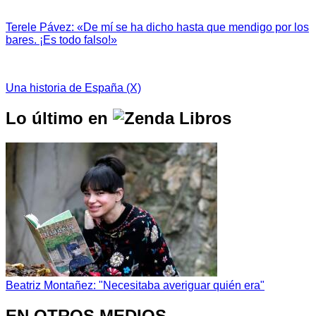
Terele Pávez: «De mí se ha dicho hasta que mendigo por los
bares. ¡Es todo falso!»
Una historia de España (X)
Lo último en
Beatriz Montañez: "Necesitaba averiguar quién era"
EN OTROS MEDIOS