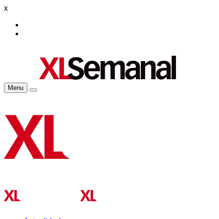
x
Menu