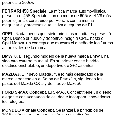
potencia a 300cv.
FERRARI 458 Speciale.
La mítica marca automovilística
presenta el 458 Speciale, con un motor de 605cv, el V8 más
potente jamás construido por Ferrari, con la misma
maquinaria y procesos que utiliza el equipo de F1.
OPEL.
Nada menos que siete primicias mundiales presentó
Opel. Desde el nuevo y deportivo Insignia OPC, hasta el
Opel Monza, un concept que muestra el diseño de los futuros
automóviles de la marca.
BMW i8.
El segundo modelo de la nueva marca BMW i, ha
sido otro estreno mundial. Es su primer coche híbrido
eléctrico enchufable, un deportivo de 2+2 asientos.
MAZDA3.
El nuevo Mazda3 fue lo más destacado de la
marca japonesa en el Salón de Frankfurt, siguiendo los
pasos del Mazda CX-5 y del nuevo Mazda6.
FORD S-MAX Concept.
El S-MAX Concept tiene un diseño
elegante con acabados de calidad e incorpora innovadoras
tecnologías.
MONDEO Vignale Concept.
Se lanzará a principios de
2015 y ofrece una primera visión de este diseño.