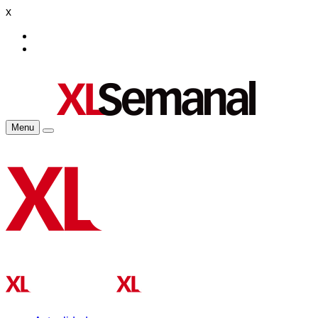
x
Menu