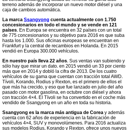
terreno además de incorporar un nuevo motor diésel y una
caja de cambios automática.
La marca
Ssangyong
cuenta actualmente con 1.750
concesionarios en todo el mundo y se vende en 121
países
. En Europa se encuentra en 32 países con un total
de 775 concesionarios y su objetivo para 2016 es que suba
hasta los 1.000. Sus oficinas europeas se encuentran en
Frankfurt y la central de recambios en Holanda. En 2015
vendió en Europa 300.000 vehículos.
En nuestro país lleva 22 años
. Sus ventas van subiendo y
sólo hay que mirar un dato. en 2015 vendió un 33 por ciento
más que en 2014 y dobló la cifra de 2013. De los cuatro
vehículos de su gama que cuentan con tracción total AWD.
Tívoli, Korando, Rodius y Rexton, es el primero de ellos el
que más ha crecido, y eso que fue lanzado en julio del año
pasado con motor gasolina, en octubre con diésel y ahora
con tracción 4×4. El Tívoli se ha convertido en el coche más
vendido de Ssangyong en un año en toda su historia.
Ssangyong es la marca más antigua de Corea
y además
cuenta con 62 años de experiencia en la fabricación de
vehículos 4×4, SUV y monovolúmenes. Para 2016 actualiza
sus modelos Rodius, Korando y Rexton, ofrece unos nuevos