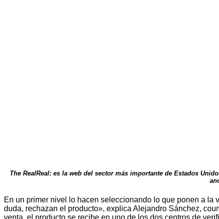
The RealReal: es la web del sector más importante de Estados Unido
ano
En un primer nivel lo hacen seleccionando lo que ponen a la v
duda, rechazan el producto», explica Alejandro Sánchez, coun
venta, el producto se recibe en uno de los dos centros de ver