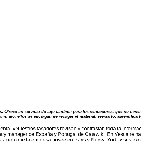
s. Ofrece un servicio de lujo también para los vendedores, que no tiene
nimato: ellos se encargan de recoger el material, revisarlo, autentifica
enta. «Nuestros tasadores revisan y contrastan toda la informac
try manager de España y Portugal de Catawiki. En Vestiaire hay
ificación que la empresa posee en París y Nueva York, y sus exp