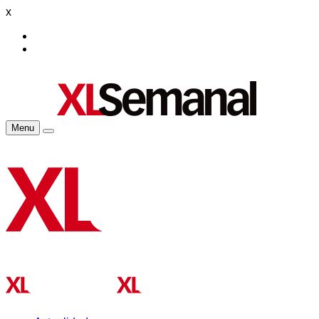
x
Menu