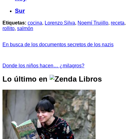
Sur
Etiquetas:
cocina
,
Lorenzo Silva
,
Noemí Trujillo
,
receta
,
rollito
,
salmón
En busca de los documentos secretos de los nazis
Donde los niños hacen… ¿milagros?
Lo último en