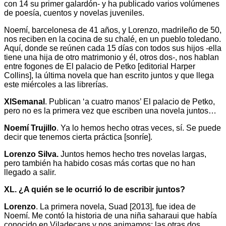
con 14 su primer galardón- y ha publicado varios volúmenes
de poesía, cuentos y novelas juveniles.
Noemí, barcelonesa de 41 años, y Lorenzo, madrileño de 50,
nos reciben en la cocina de su chalé, en un pueblo toledano.
Aquí, donde se reúnen cada 15 días con todos sus hijos -ella
tiene una hija de otro matrimonio y él, otros dos-, nos hablan
entre fogones de El palacio de Petko [editorial Harper
Collins], la última novela que han escrito juntos y que llega
este miércoles a las librerías.
XlSemanal
. Publican ‘a cuatro manos’ El palacio de Petko,
pero no es la primera vez que escriben una novela juntos…
Noemí Trujillo
. Ya lo hemos hecho otras veces, sí. Se puede
decir que tenemos cierta práctica [sonríe].
Lorenzo Silva.
Juntos hemos hecho tres novelas largas,
pero también ha habido cosas más cortas que no han
llegado a salir.
XL. ¿A quién se le ocurrió lo de escribir juntos?
Lorenzo
. La primera novela, Suad [2013], fue idea de
Noemí. Me contó la historia de una niña saharaui que había
conocido en Viladecans y nos animamos; las otras dos