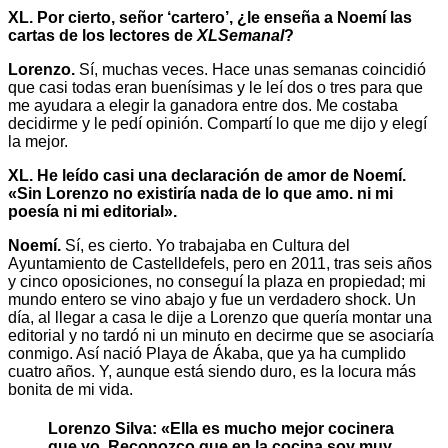
XL. Por cierto, señor ‘cartero’, ¿le enseña a Noemí las
cartas de los lectores de
XLSemanal
?
Lorenzo.
Sí, muchas veces. Hace unas semanas coincidió
que casi todas eran buenísimas y le leí dos o tres para que
me ayudara a elegir la ganadora entre dos. Me costaba
decidirme y le pedí opinión. Compartí lo que me dijo y elegí
la mejor.
XL. He leído casi una declaración de amor de Noemí.
«Sin Lorenzo no existiría nada de lo que amo. ni mi
poesía ni mi editorial».
Noemí.
Sí, es cierto. Yo trabajaba en Cultura del
Ayuntamiento de Castelldefels, pero en 2011, tras seis años
y cinco oposiciones, no conseguí la plaza en propiedad; mi
mundo entero se vino abajo y fue un verdadero shock. Un
día, al llegar a casa le dije a Lorenzo que quería montar una
editorial y no tardó ni un minuto en decirme que se asociaría
conmigo. Así nació Playa de Ákaba, que ya ha cumplido
cuatro años. Y, aunque está siendo duro, es la locura más
bonita de mi vida.
Lorenzo Silva: «Ella es mucho mejor cocinera
que yo. Reconozco que en la cocina soy muy