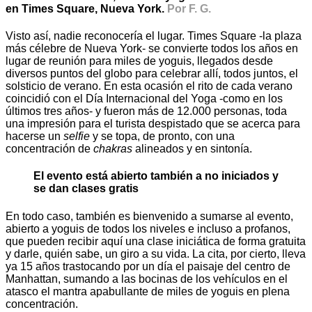
en Times Square, Nueva York.
Por F. G.
Visto así, nadie reconocería el lugar. Times Square -la plaza
más célebre de Nueva York- se convierte todos los años en
lugar de reunión para miles de yoguis, llegados desde
diversos puntos del globo para celebrar allí, todos juntos, el
solsticio de verano. En esta ocasión el rito de cada verano
coincidió con el Día Internacional del Yoga -como en los
últimos tres años- y fueron más de 12.000 personas, toda
una impresión para el turista despistado que se acerca para
hacerse un
selfie
y se topa, de pronto, con una
concentración de
chakras
alineados y en sintonía.
El evento está abierto también a no iniciados y
se dan clases gratis
En todo caso, también es bienvenido a sumarse al evento,
abierto a yoguis de todos los niveles e incluso a profanos,
que pueden recibir aquí una clase iniciática de forma gratuita
y darle, quién sabe, un giro a su vida. La cita, por cierto, lleva
ya 15 años trastocando por un día el paisaje del centro de
Manhattan, sumando a las bocinas de los vehículos en el
atasco el mantra apabullante de miles de yoguis en plena
concentración.