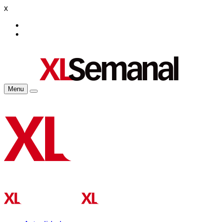
x
Menu