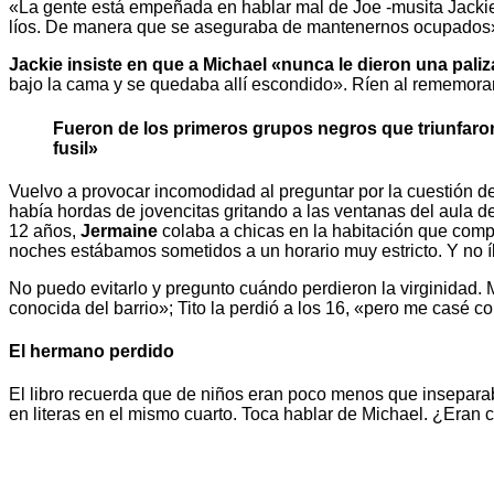
«La gente está empeñada en hablar mal de Joe -musita Jackie-.
líos. De manera que se aseguraba de mantenernos ocupados
Jackie insiste en que a Michael «nunca le dieron una paliz
bajo la cama y se quedaba allí escondido». Ríen al rememorarl
Fueron de los primeros grupos negros que triunfaro
fusil»
Vuelvo a provocar incomodidad al preguntar por la cuestión d
había hordas de jovencitas gritando a las ventanas del aula d
12 años,
Jermaine
colaba a chicas en la habitación que compa
noches estábamos sometidos a un horario muy estricto. Y no í
No puedo evitarlo y pregunto cuándo perdieron la virginidad.
conocida del barrio»; Tito la perdió a los 16, «pero me casé co
El hermano perdido
El libro recuerda que de niños eran poco menos que inseparab
en literas en el mismo cuarto. Toca hablar de Michael. ¿Eran