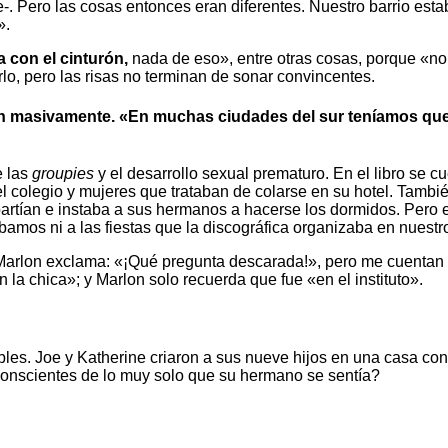
 Pero las cosas entonces eran diferentes. Nuestro barrio estab
».
a con el cinturón,
nada de eso», entre otras cosas, porque «no 
o, pero las risas no terminan de sonar convincentes.
n masivamente. «En muchas ciudades del sur teníamos que 
e las
groupies
y el desarrollo sexual prematuro. En el libro se 
el colegio y mujeres que trataban de colarse en su hotel. Tamb
rtían e instaba a sus hermanos a hacerse los dormidos. Pero e
bamos ni a las fiestas que la discográfica organizaba en nuestr
 Marlon exclama: «¡Qué pregunta descarada!», pero me cuentan 
n la chica»; y Marlon solo recuerda que fue «en el instituto».
les. Joe y Katherine criaron a sus nueve hijos en una casa con
 conscientes de lo muy solo que su hermano se sentía?