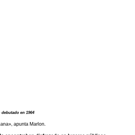
an debutado
en 1964
diana», apunta Marlon.