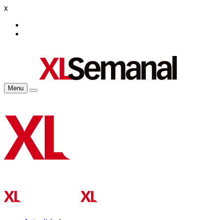
x
Menu