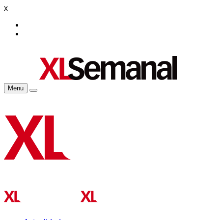
x
Menu