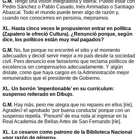
G.M.
Tengo una visión integradora y liberal. Puedo estar con
Pedro Sánchez o Pablo Casado, Inés Arrimadas o Santiago
Abascal. Todo el mundo puede tener algo de razón y,
cuando nos conocemos en persona, mejoramos.
XL. Hasta cinco veces le propusieron entrar en política
(Zapatero le ofreció Cultura). ¿Renunció porque, según
dice, los políticos están muy mal pagados?
G.M.
No, fue porque no encontré el sitio y el momento
adecuados y decidí servir mejor a mi país desde la sociedad
civil. Pero denuncio ese fariseísmo que reclama políticos de
excelencia sin compensarlos adecuadamente. Y algún
dislate, como que haya cargos en la Administración mejor
remunerados que el presidente de Gobierno.
XL. Un borrón ‘imperdonable’ en su currículum:
suspenso reiterado en Dibujo.
G.M.
Hay más, pero me alegra que no repares en ellos [ríe].
Agradecí el aprobado ‘por buena conducta’ porque con un
suspenso repetía. ‘Presumí’ de esa nota al ingresar en la
Real Academia de Bellas Artes de San Fernando [ríe].
XL. Lo cesaron como patrono de la Biblioteca Nacional
«por razón de género».