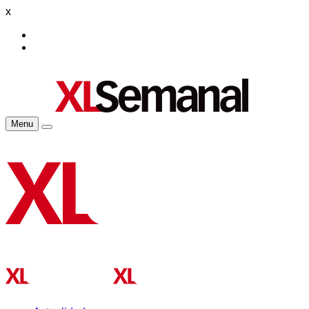
x
Menu