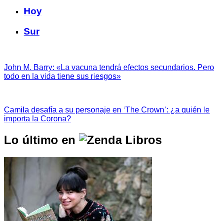
Hoy
Sur
John M. Barry: «La vacuna tendrá efectos secundarios. Pero
todo en la vida tiene sus riesgos»
Camila desafía a su personaje en ‘The Crown’: ¿a quién le
importa la Corona?
Lo último en