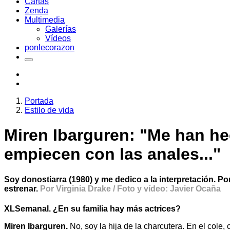
Cartas
Zenda
Multimedia
Galerías
Vídeos
ponlecorazon
Portada
Estilo de vida
Miren Ibarguren: "Me han he
empiecen con las anales..."
Soy donostiarra (1980) y me dedico a la interpretación. 
estrenar.
Por Virginia Drake / Foto y vídeo: Javier Ocaña
XLSemanal. ¿En su familia hay más actrices?
Miren Ibarguren.
No, soy la hija de la charcutera. En el cole,