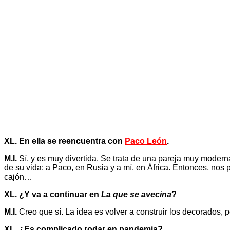
XL. En ella se reencuentra con
Paco León
.
M.I.
Sí, y es muy divertida. Se trata de una pareja muy moderna
de su vida: a Paco, en Rusia y a mí, en África. Entonces, nos 
cajón…
XL. ¿Y va a continuar en
La que se avecina
?
M.I.
Creo que sí. La idea es volver a construir los decorados, p
XL. ¿Es complicado rodar en pandemia?