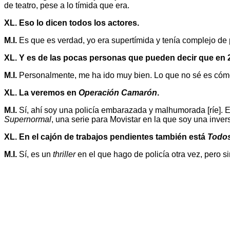
de teatro, pese a lo tímida que era.
XL. Eso lo dicen todos los actores.
M.I.
Es que es verdad, yo era supertímida y tenía complejo de p
XL. Y es de las pocas personas que pueden decir que en 2
M.I.
Personalmente, me ha ido muy bien. Lo que no sé es cómo 
XL. La veremos en
Operación Camarón
.
M.I.
Sí, ahí soy una policía embarazada y malhumorada [ríe]. E
Supernormal
, una serie para Movistar en la que soy una inver
XL. En el cajón de trabajos pendientes también está
Todos
M.I.
Sí, es un
thriller
en el que hago de policía otra vez, pero