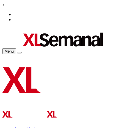
x
Menu