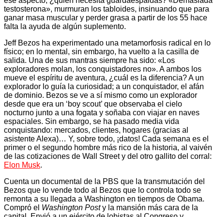
ese aspecto, ¿quién necesita guardaespaldas? «Demasiada
testosterona», murmuran los tabloides, insinuando que para
ganar masa muscular y perder grasa a partir de los 55 hace
falta la ayuda de algún suplemento.
Jeff Bezos ha experimentado una metamorfosis radical en lo
físico; en lo mental, sin embargo, ha vuelto a la casilla de
salida. Una de sus mantras siempre ha sido: «Los
exploradores molan, los conquistadores no». A ambos los
mueve el espíritu de aventura, ¿cuál es la diferencia? A un
explorador lo guía la curiosidad; a un conquistador, el afán
de dominio. Bezos se ve a sí mismo como un explorador
desde que era un ‘boy scout’ que observaba el cielo
nocturno junto a una fogata y soñaba con viajar en naves
espaciales. Sin embargo, se ha pasado media vida
conquistando: mercados, clientes, hogares (gracias al
asistente Alexa)… Y, sobre todo, ¡datos! Cada semana es el
primer o el segundo hombre más rico de la historia, al vaivén
de las cotizaciones de Wall Street y del otro gallito del corral:
Elon Musk
.
Cuenta un documental de la PBS que la transmutación del
Bezos que lo vende todo al Bezos que lo controla todo se
remonta a su llegada a Washington en tiempos de Obama.
Compró el
Washington Post
y la mansión más cara de la
capital. Envió a un ejército de lobistas al Congreso y