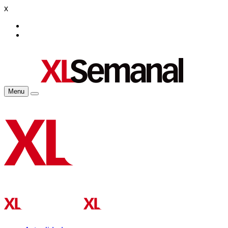
x
Menu