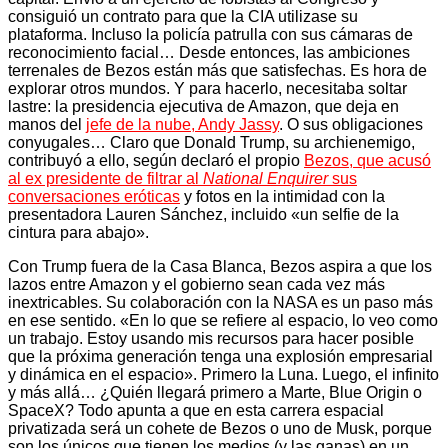
consiguió un contrato para que la CIA utilizase su
plataforma. Incluso la policía patrulla con sus cámaras de
reconocimiento facial… Desde entonces, las ambiciones
terrenales de Bezos están más que satisfechas. Es hora de
explorar otros mundos. Y para hacerlo, necesitaba soltar
lastre: la presidencia ejecutiva de Amazon, que deja en
manos del
jefe de la nube, Andy Jassy
. O sus obligaciones
conyugales… Claro que Donald Trump, su archienemigo,
contribuyó a ello, según declaró el propio
Bezos, que acusó
al ex presidente de filtrar al
National Enquirer
sus
conversaciones eróticas
y fotos en la intimidad con la
presentadora Lauren Sánchez, incluido «un selfie de la
cintura para abajo».
Con Trump fuera de la Casa Blanca, Bezos aspira a que los
lazos entre Amazon y el gobierno sean cada vez más
inextricables. Su colaboración con la NASA es un paso más
en ese sentido. «En lo que se refiere al espacio, lo veo como
un trabajo. Estoy usando mis recursos para hacer posible
que la próxima generación tenga una explosión empresarial
y dinámica en el espacio». Primero la Luna. Luego, el infinito
y más allá… ¿Quién llegará primero a Marte, Blue Origin o
SpaceX? Todo apunta a que en esta carrera espacial
privatizada será un cohete de Bezos o uno de Musk, porque
son los únicos que tienen los medios (y las ganas) en un