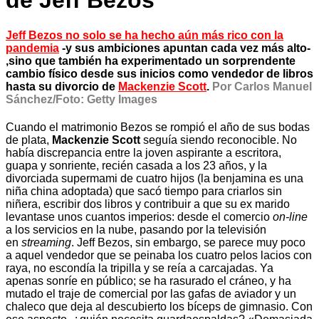
de Jeff Bezos
Jeff Bezos no solo
se ha hecho aún más rico con la
pandemia
-y sus ambiciones apuntan cada vez más alto-
,sino que también ha experimentado un sorprendente
cambio físico desde sus inicios como vendedor de libros
hasta su divorcio de
Mackenzie Scott
.
Por Carlos Manuel
Sánchez/Foto: Getty Images
Cuando el matrimonio Bezos se rompió el año de sus bodas
de plata,
Mackenzie Scott
seguía siendo reconocible. No
había discrepancia entre la joven aspirante a escritora,
guapa y sonriente, recién casada a los 23 años, y la
divorciada supermami de cuatro hijos (la benjamina es una
niña china adoptada) que sacó tiempo para criarlos sin
niñera, escribir dos libros y contribuir a que su ex marido
levantase unos cuantos imperios: desde el comercio
on-line
a los servicios en la nube, pasando por la televisión
en
streaming
. Jeff Bezos, sin embargo, se parece muy poco
a aquel vendedor que se peinaba los cuatro pelos lacios con
raya, no escondía la tripilla y se reía a carcajadas. Ya
apenas sonríe en público; se ha rasurado el cráneo, y ha
mutado el traje de comercial por las gafas de aviador y un
chaleco que deja al descubierto los bíceps de gimnasio. Con