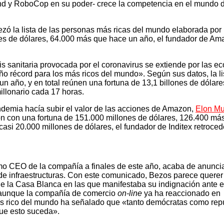
ond y RoboCop en su poder- crece la competencia en el mundo 
ó la lista de las personas más ricas del mundo elaborada por la
es de dólares, 64.000 más que hace un año, el fundador de Ama
sis sanitaria provocada por el coronavirus se extiende por las e
ño récord para los más ricos del mundo». Según sus datos, la l
n año, y en total reúnen una fortuna de 13,1 billones de dólar
illonario cada 17 horas.
ndemia hacía subir el valor de las acciones de Amazon,
Elon M
n con una fortuna de 151.000 millones de dólares, 126.400 más q
casi 20.000 millones de dólares, el fundador de Inditex retroce
omo CEO de la compañía a finales de este año, acaba de anunc
de infraestructuras. Con este comunicado, Bezos parece querer
no de la Casa Blanca en las que manifestaba su indignación a
 aunque la compañía de comercio
on-line
ya ha reaccionado en
s rico del mundo ha señalado que «tanto demócratas como repub
ue esto suceda».