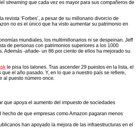
del
streaming
que cada vez es mayor para sus compañeros de
 revista ‘Forbes’, a pesar de su millonario divorcio de
zon no es el único que ha visto aumentar su patrimonio en
conomías mundiales, los multimillonarios ni se despeinan. Jeff
ista de personas con patrimonios superiores a los 1000
es. Además -añade- un 86 por ciento de ellos ha mejorado su
usk
le pisa los talones. Tras ascender 29 puestos en la lista, el
ue el año pasado. Y, en lo que a nuestro país se refiere,
de al puesto número once.
iar que apoya el aumento del impuesto de sociedades
nte el hecho de que empresas como Amazon pagaran menos
licanos han apoyado la mejora de las infraestructuras en el