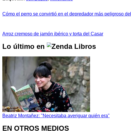
Cómo el perro se convirtió en el depredador más peligroso de
Arroz cremoso de jamón ibérico y torta del Casar
Lo último en
Beatriz Montañez: "Necesitaba averiguar quién era"
EN OTROS MEDIOS