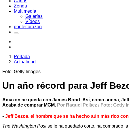
Cartas
Zenda
Multimedia
Galerías
Vídeos
ponlecorazon
Portada
Actualidad
Foto: Getty Images
Un año récord para Jeff Bez
Amazon se queda con James Bond.
Así, como suena, Jef
Acaba de comprar MGM.
Por Raquel Peláez / Foto: Getty 
•
Jeff Bezos, el hombre que se ha hecho aún más rico con
The Washington Post
se le ha quedado corto, ha comprado la 