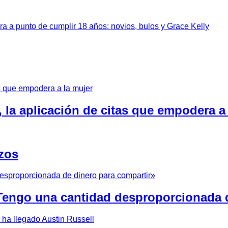
a a punto de cumplir 18 años: novios, bulos y Grace Kelly
, la aplicación de citas que empodera a
ezos
Tengo una cantidad desproporcionada d