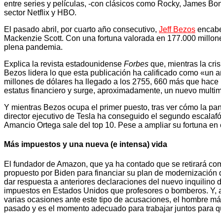
entre series y películas, -con clásicos como Rocky, James B
sector Netflix y HBO.
El pasado abril, por cuarto año consecutivo,
Jeff Bezos
encabez
Mackenzie Scott. Con una fortuna valorada en 177.000 millon
plena pandemia.
Explica la revista estadounidense
Forbes
que, mientras la cri
Bezos lidera lo que esta publicación ha calificado como «un a
millones de dólares ha llegado a los 2755, 660 más que hace u
estatus financiero y surge, aproximadamente, un nuevo multim
Y mientras Bezos ocupa el primer puesto, tras ver cómo la pa
director ejecutivo de Tesla ha conseguido el segundo escalafó
Amancio Ortega sale del top 10. Pese a ampliar su fortuna en 
Más impuestos y una nueva (e intensa) vida
El fundador de Amazon, que ya ha contado que se retirará c
propuesto por Biden para financiar su plan de modernización 
dar respuesta a anteriores declaraciones del nuevo inquili
impuestos en Estados Unidos que profesores o bomberos. Y,
varias ocasiones ante este tipo de acusaciones, el hombre má
pasado y es el momento adecuado para trabajar juntos para q