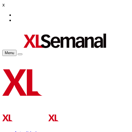
x
Menu