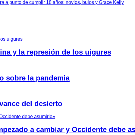
a a punto de cumplir 18 años: novios, bulos y Grace Kelly
na y la represión de los uigures
fo sobre la pandemia
avance del desierto
mpezado a cambiar y Occidente debe a