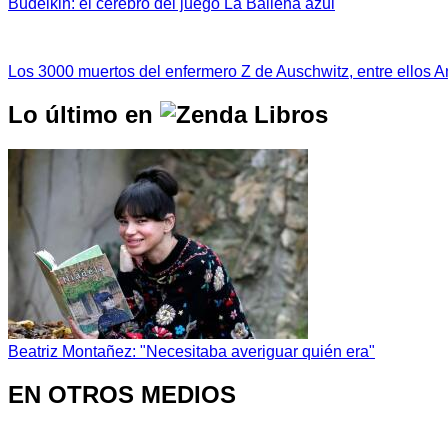
Budeikin: el cerebro del juego La Ballena azul
Los 3000 muertos del enfermero Z de Auschwitz, entre ellos 
Lo último en
Beatriz Montañez: "Necesitaba averiguar quién era"
EN OTROS MEDIOS