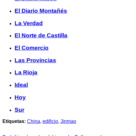
El Diario Montañés
La Verdad
El Norte de Castilla
El Comercio
Las Provincias
La Rioja
Ideal
Hoy
Sur
Etiquetas:
China
,
edificio
,
Jinmao