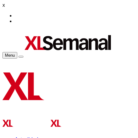
x
Menu