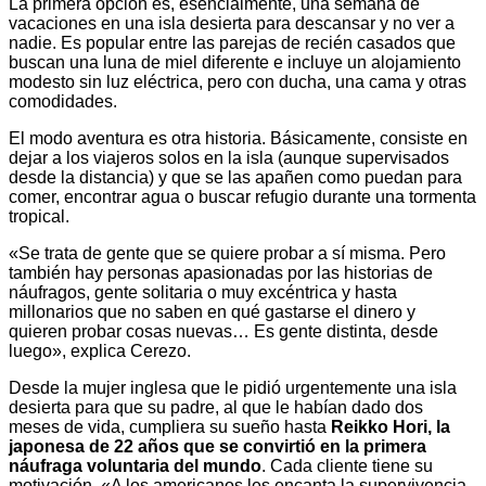
La primera opción es, esencialmente, una semana de
vacaciones en una isla desierta para descansar y no ver a
nadie. Es popular entre las parejas de recién casados que
buscan una luna de miel diferente e incluye un alojamiento
modesto sin luz eléctrica, pero con ducha, una cama y otras
comodidades.
El modo aventura es otra historia. Básicamente, consiste en
dejar a los viajeros solos en la isla (aunque supervisados
desde la distancia) y que se las apañen como puedan para
comer, encontrar agua o buscar refugio durante una tormenta
tropical.
«Se trata de gente que se quiere probar a sí misma. Pero
también hay personas apasionadas por las historias de
náufragos, gente solitaria o muy excéntrica y hasta
millonarios que no saben en qué gastarse el dinero y
quieren probar cosas nuevas… Es gente distinta, desde
luego», explica Cerezo.
Desde la mujer inglesa que le pidió urgentemente una isla
desierta para que su padre, al que le habían dado dos
meses de vida, cumpliera su sueño hasta
Reikko Hori, la
japonesa de 22 años que se convirtió en la primera
náufraga voluntaria del mundo
. Cada cliente tiene su
motivación. «A los americanos les encanta la supervivencia,