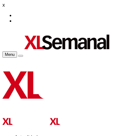
x
Menu