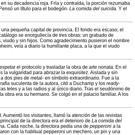
en su decadencia roja. Fría y contraída, la porción rezumaba
 Pensó un título para el bodegón.
La comida del suicida.
Y el
na pequeña capital de provincia. El fondo era escaso; el
 catálogo se enorgullecía de tres obras: un grabado de
os, viudo y sin hijos. Como agradecimiento pusieron el nombre
eim, veía a diario la humillante placa, a la que el viudo
espetar el protocolo y trasladar la obra de arte nonata. En el
s la vulgaridad para abrazar la exquisitez. Aislada y sin
 a dos pies de metal- en símbolo extraordinario. Fue a la
grafía suculenta de la autora, citó a Duchamp y los
ready-
as teles y a las radios y al único diario. Tras el seudónimo de
a obra era su hermano. Se colgó en el palacio familiar. A los
 Aumentó los visitantes, llamó la atención de las revistas
incipal de la directora era el deterioro de
La comida del
sma. Cada noche, la directora pedía una de
pepperoni
a la
ndaron con la habitual pepperoni un mechero, un pin y una