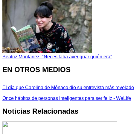
Beatriz Montañez: "Necesitaba averiguar quién era"
EN OTROS MEDIOS
El día que Carolina de Mónaco dio su entrevista más revelador
Once hábitos de personas inteligentes para ser feliz - WeLife
Noticias Relacionadas