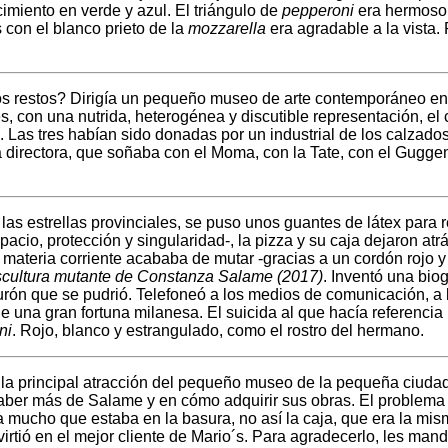
ecimiento en verde y azul. El triángulo de
pepperoni
era hermoso 
s con el blanco prieto de la
mozzarella
era agradable a la vista.
os restos? Dirigía un pequeño museo de arte contemporáneo en u
s, con una nutrida, heterogénea y discutible representación, el
. Las tres habían sido donadas por un industrial de los calzad
 directora, que soñaba con el Moma, con la Tate, con el Guggenh
 las estrellas provinciales, se puso unos guantes de látex para r
acio, protección y singularidad-, la pizza y su caja dejaron atrá
o materia corriente acababa de mutar -gracias a un cordón rojo y
Escultura mutante de Constanza Salame (2017)
. Inventó una bio
iburón que se pudrió. Telefoneó a los medios de comunicación, a l
una gran fortuna milanesa. El suicida al que hacía referencia l
ni
. Rojo, blanco y estrangulado, como el rostro del hermano.
n la principal atracción del pequeño museo de la pequeña ciudad.
aber más de Salame y en cómo adquirir sus obras. El problema pr
ía mucho que estaba en la basura, no así la caja, que era la mi
virtió en el mejor cliente de Mario´s. Para agradecerlo, les ma