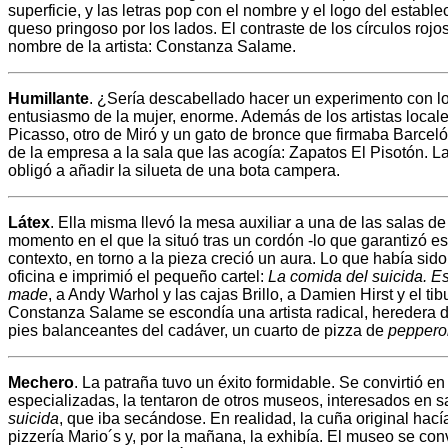
superficie, y las letras pop con el nombre y el logo del establ
queso pringoso por los lados. El contraste de los círculos rojo
nombre de la artista: Constanza Salame.
Humillante
. ¿Sería descabellado hacer un experimento con l
entusiasmo de la mujer, enorme. Además de los artistas locale
Picasso, otro de Miró y un gato de bronce que firmaba Barceló
de la empresa a la sala que las acogía: Zapatos El Pisotón. La
obligó a añadir la silueta de una bota campera.
Látex
. Ella misma llevó la mesa auxiliar a una de las salas de
momento en el que la situó tras un cordón -lo que garantizó esp
contexto, en torno a la pieza creció un aura. Lo que había sid
oficina e imprimió el pequeño cartel:
La comida del suicida. 
made
, a Andy Warhol y las cajas Brillo, a Damien Hirst y el t
Constanza Salame se escondía una artista radical, heredera de 
pies balanceantes del cadáver, un cuarto de pizza de
peppero
Mechero
. La patraña tuvo un éxito formidable. Se convirtió e
especializadas, la tentaron de otros museos, interesados en s
suicida
, que iba secándose. En realidad, la cuña original hac
pizzería Mario´s y, por la mañana, la exhibía. El museo se con